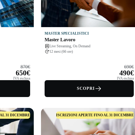
MASTER SPECIALISTICI
Master Lavoro
Live Streaming, On Demand
12 mesi (66 ore)
870€
690€
650€
490€
IVA esclusa
IVA esclusa
SCOPRI
 AL 31 DICEMBRE
ISCRIZIONI APERTE FINO AL 31 DICEMBRE