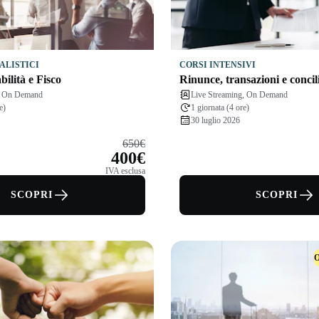
ALISTICI
CORSI INTENSIVI
ilità e Fisco
Rinunce, transazioni e concil
g, On Demand
Live Streaming, On Demand
e)
1 giornata (4 ore)
30 luglio 2026
650€
400€
IVA esclusa
SCOPRI
SCOPRI