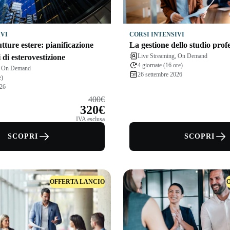
IVI
CORSI INTENSIVI
tture estere: pianificazione
La gestione dello studio prof
Live Streaming, On Demand
i di esterovestizione
4 giornate (16 ore)
g, On Demand
26 settembre 2026
e)
026
400€
320€
IVA esclusa
SCOPRI
SCOPRI
OFFERTA LANCIO