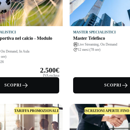
ALISTICI
MASTER SPECIALISTICI
ortiva nel calcio - Modulo
Master Telefisco
Live Streaming, On Demand
12 mesi (78 ore)
, On Demand, In Aula
 ore)
026
2.500€
IVA esclusa
SCOPRI
SCOPRI
TARIFFA PROMOZIONALE
ISCRIZIONI APERTE FINO