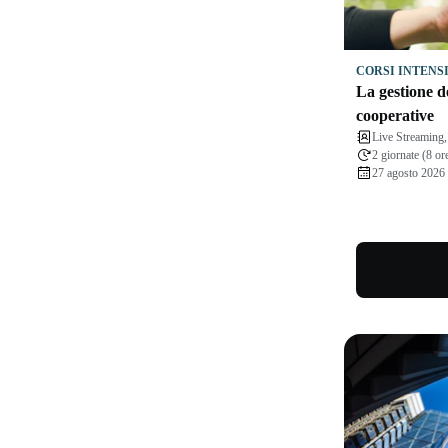
CORSI INTENS
La gestione de
cooperative
Live Streamin
2 giornate (8 or
27 agosto 2026