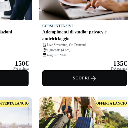
CORSI INTENSIVI
iazioni
Adempimenti di studio: privacy e
antiriciclaggio
Live Streaming, On Demand
1 giornata (4 ore)
4 agosto 2026
150€
135€
IVA esclusa
IVA esclusa
SCOPRI
OFFERTA LANCIO
OFFERTA LANCIO