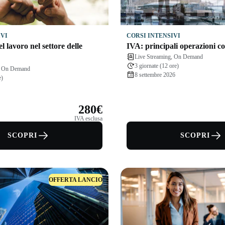
IVI
CORSI INTENSIVI
l lavoro nel settore delle
IVA: principali operazioni co
Live Streaming, On Demand
3 giornate (12 ore)
g, On Demand
8 settembre 2026
e)
280€
IVA esclusa
SCOPRI
SCOPRI
OFFERTA LANCIO