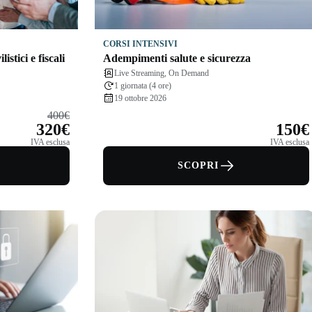
CORSI INTENSIVI
listici e fiscali
Adempimenti salute e sicurezza
Live Streaming, On Demand
1 giornata (4 ore)
19 ottobre 2026
400€
320€
150€
IVA esclusa
IVA esclusa
SCOPRI