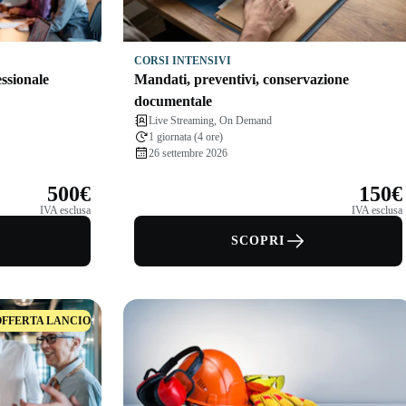
CORSI INTENSIVI
essionale
Mandati, preventivi, conservazione
documentale
Live Streaming, On Demand
1 giornata (4 ore)
26 settembre 2026
500€
150€
IVA esclusa
IVA esclusa
SCOPRI
OFFERTA LANCIO