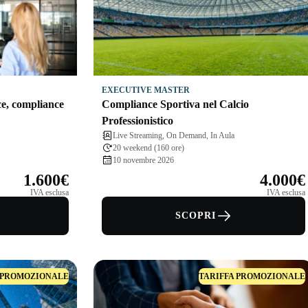
EXECUTIVE MASTER
e, compliance
Compliance Sportiva nel Calcio
Professionistico
Live Streaming, On Demand, In Aula
20 weekend (160 ore)
10 novembre 2026
1.600€
4.000€
IVA esclusa
IVA esclusa
SCOPRI
 PROMOZIONALE
TARIFFA PROMOZIONALE