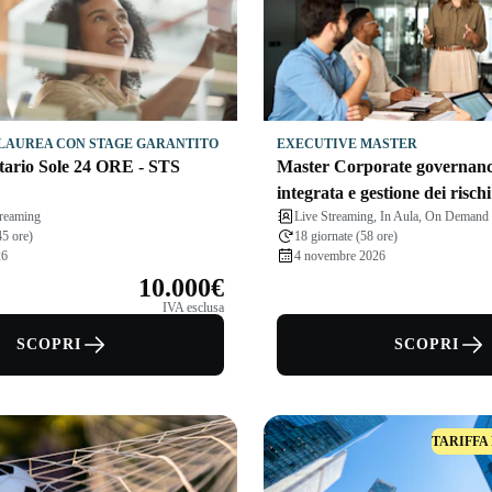
LAUREA CON STAGE GARANTITO
EXECUTIVE MASTER
tario Sole 24 ORE - STS
Master Corporate governanc
integrata e gestione dei rischi
treaming
Live Streaming, In Aula, On Demand
45 ore)
18 giornate (58 ore)
26
4 novembre 2026
10.000€
IVA esclusa
SCOPRI
SCOPRI
TARIFFA