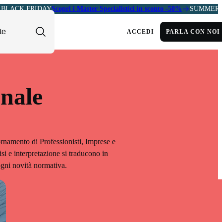
BLACK FRIDAY
Scopri i Master Specialistici in sconto -50%
SUMMER 
ACCEDI
PARLA CON NOI
onale
rnamento di Professionisti, Imprese e
isi e interpretazione si traducono in
ogni novità normativa.