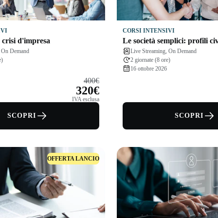
IVI
CORSI INTENSIVI
a crisi d'impresa
Le società semplici: profili civi
g, On Demand
Live Streaming, On Demand
e)
2 giornate (8 ore)
16 ottobre 2026
400€
320€
IVA esclusa
SCOPRI
SCOPRI
OFFERTA LANCIO