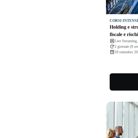
CORSI INTENS
Holding e stru
fiscale e risch
Live Streamin
2 giornate (8 or
18 settembre 2