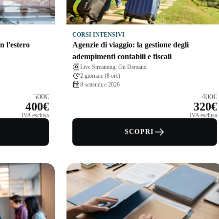
CORSI INTENSIVI
n l'estero
Agenzie di viaggio: la gestione degli
adempimenti contabili e fiscali
Live Streaming, On Demand
2 giornate (8 ore)
8 settembre 2026
500€
400€
400€
320€
IVA esclusa
IVA esclusa
SCOPRI