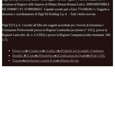
iscrizione al Registro delle Imprese di Milano Monza Brianza Lodi n. 00902000769REA
MI-1948007 | P.I. 07490560633 - Capitale sociale pari a Euro 774.600,00 i.v. Soggetta a
direzione e coordinamento di Digit’Ed Holding S.p.A. - Tutti i diritti riservati.
Digit’Ed S.p.A. è iscritto all'Albo dei soggetti accreditati per i Servizi di Istruzione e
Formazione Professionale presso la Regione Lombardia (iscrizione n° 1412), presso la
Regione Lazio (det. dir. n. G13562) e presso la Regione Campania (codice domanda: 340-
1-7).
Privacy policy
Cookie policy
Codice etico
Politiche per la qualità e l’ambiente
Modello 231
LinkedIn
Whistleblowing
Certificazioni & Qualifiche
Policy ESG
Trasparenza
Inclusione e parità di genere
Mappa del sito