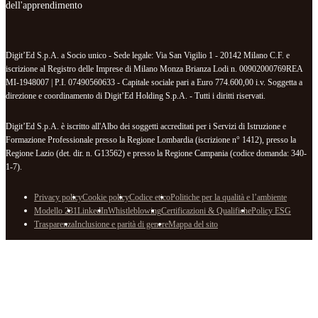
dell'apprendimento
Digit’Ed S.p.A. a Socio unico - Sede legale: Via San Vigilio 1 - 20142 Milano C.F. e
iscrizione al Registro delle Imprese di Milano Monza Brianza Lodi n. 00902000769REA
MI-1948007 | P.I. 07490560633 - Capitale sociale pari a Euro 774.600,00 i.v. Soggetta a
direzione e coordinamento di Digit’Ed Holding S.p.A. - Tutti i diritti riservati.
Digit’Ed S.p.A. è iscritto all'Albo dei soggetti accreditati per i Servizi di Istruzione e
Formazione Professionale presso la Regione Lombardia (iscrizione n° 1412), presso la
Regione Lazio (det. dir. n. G13562) e presso la Regione Campania (codice domanda: 340-
1-7).
Privacy policy
Cookie policy
Codice etico
Politiche per la qualità e l’ambiente
Modello 231
LinkedIn
Whistleblowing
Certificazioni & Qualifiche
Policy ESG
Trasparenza
Inclusione e parità di genere
Mappa del sito