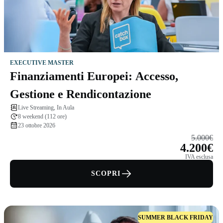
EXECUTIVE MASTER
Finanziamenti Europei: Accesso,
Gestione e Rendicontazione
Live Streaming, In Aula
8 weekend (112 ore)
23 ottobre 2026
5.000€
4.200€
IVA esclusa
SCOPRI
SUMMER BLACK FRIDAY