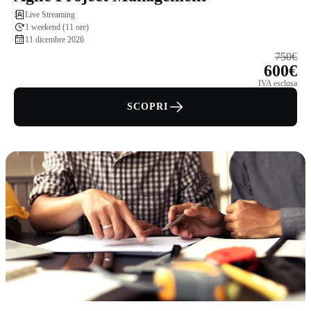
Live Streaming
1 weekend (11 ore)
11 dicembre 2026
750€
600€
IVA esclusa
SCOPRI