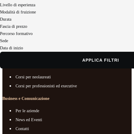
Seguici sui social
Livello di esperienza
Modalità di fruizione
Durata
Master e corsi per profilo
Fascia di prezzo
Business e Comunicazione
Percorso formativo
Sede
Chi siamo
Data di inizio
Documenti e trasparenza
APPLICA FILTRI
Master e corsi per profilo
Corsi per neolaureati
Corsi per professionisti ed executive
Business e Comunicazione
Per le aziende
News ed Eventi
Contatti