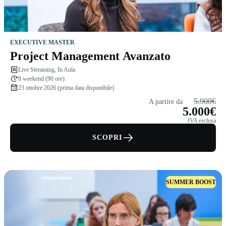
EXECUTIVE MASTER
Project Management Avanzato
Live Streaming, In Aula
8 weekend (90 ore)
23 ottobre 2026 (prima data disponibile)
5.900€
A partire da
5.000€
IVA esclusa
SCOPRI
SUMMER BOOST