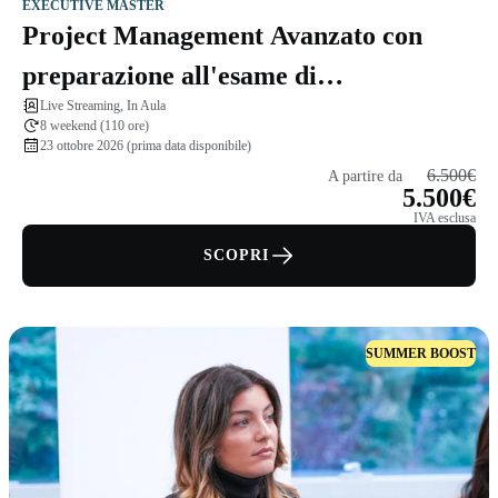
EXECUTIVE MASTER
Project Management Avanzato con
preparazione all'esame di
Live Streaming, In Aula
certificazione PMP®
8 weekend (110 ore)
23 ottobre 2026 (prima data disponibile)
6.500€
A partire da
5.500€
IVA esclusa
SCOPRI
SUMMER BOOST