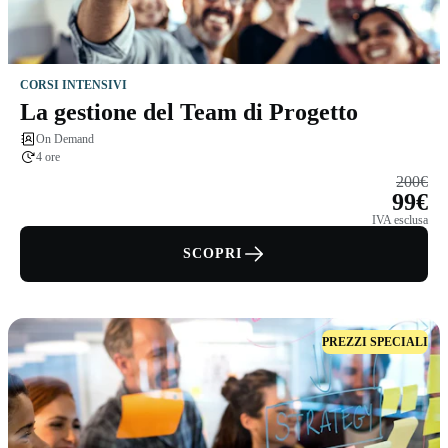
CORSI INTENSIVI
La gestione del Team di Progetto
On Demand
4 ore
200€
99€
IVA esclusa
SCOPRI
PREZZI SPECIALI