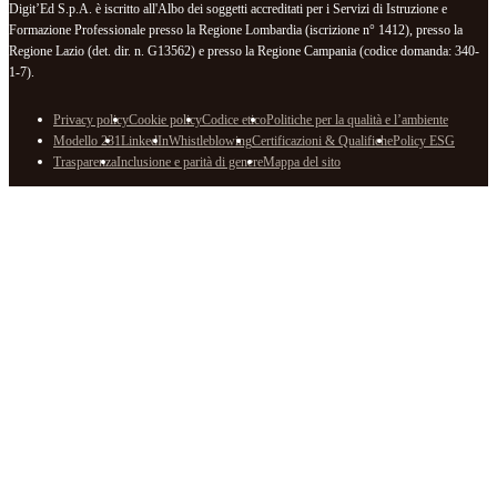
Digit’Ed S.p.A. è iscritto all'Albo dei soggetti accreditati per i Servizi di Istruzione e
Formazione Professionale presso la Regione Lombardia (iscrizione n° 1412), presso la
Regione Lazio (det. dir. n. G13562) e presso la Regione Campania (codice domanda: 340-
1-7).
Privacy policy
Cookie policy
Codice etico
Politiche per la qualità e l’ambiente
Modello 231
LinkedIn
Whistleblowing
Certificazioni & Qualifiche
Policy ESG
Trasparenza
Inclusione e parità di genere
Mappa del sito