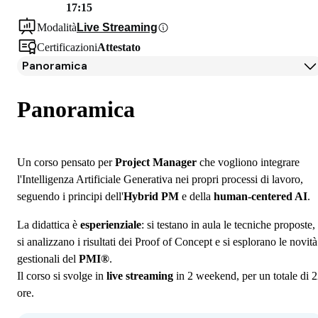
17:15
Modalità
Live Streaming
Certificazioni
Attestato
Panoramica
Panoramica
Docenti
Panoramica
Iscrizione
Un corso pensato per
Project Manager
che vogliono integrare
l'Intelligenza Artificiale Generativa nei propri processi di lavoro,
seguendo i principi dell'
Hybrid PM
e della
human-centered AI
.
La didattica è
esperienziale
: si testano in aula le tecniche proposte,
si analizzano i risultati dei Proof of Concept e si esplorano le novità
gestionali del
PMI®
.
Il corso si svolge in
live streaming
in 2 weekend, per un totale di 
ore.