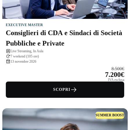
EXECUTIVE MASTER
Consiglieri di CDA e Sindaci di Società
Pubbliche e Private
Live Streaming, In Aula
7 weekend (105 ore)
13 novembre 2026
8.500€
7.200€
IVA esclusa
SCOPRI
SUMMER BOOST