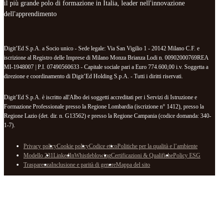
il più grande polo di formazione in Italia, leader nell'innovazione
dell'apprendimento
Digit’Ed S.p.A. a Socio unico - Sede legale: Via San Vigilio 1 - 20142 Milano C.F. e
iscrizione al Registro delle Imprese di Milano Monza Brianza Lodi n. 00902000769REA
MI-1948007 | P.I. 07490560633 - Capitale sociale pari a Euro 774.600,00 i.v. Soggetta a
direzione e coordinamento di Digit’Ed Holding S.p.A. - Tutti i diritti riservati.
Digit’Ed S.p.A. è iscritto all'Albo dei soggetti accreditati per i Servizi di Istruzione e
Formazione Professionale presso la Regione Lombardia (iscrizione n° 1412), presso la
Regione Lazio (det. dir. n. G13562) e presso la Regione Campania (codice domanda: 340-
1-7).
Privacy policy
Cookie policy
Codice etico
Politiche per la qualità e l’ambiente
Modello 231
LinkedIn
Whistleblowing
Certificazioni & Qualifiche
Policy ESG
Trasparenza
Inclusione e parità di genere
Mappa del sito