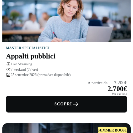
MASTER SPECIALISTICI
Appalti pubblici
Live Streaming
7 weekend (77 ore)
25 settembre 2026 (prima data disponibile)
3.200€
A partire da
2.700€
IVA esclusa
SCOPRI
SUMMER BOOST