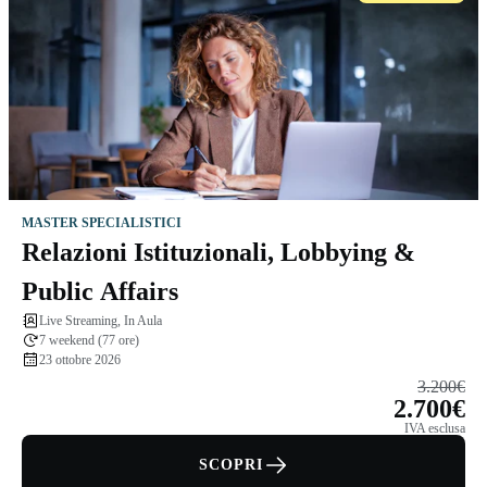
MASTER SPECIALISTICI
Relazioni Istituzionali, Lobbying &
Public Affairs
Live Streaming, In Aula
7 weekend (77 ore)
23 ottobre 2026
3.200€
2.700€
IVA esclusa
SCOPRI