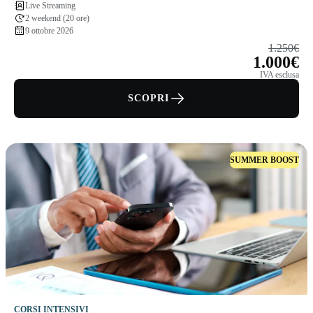
Live Streaming
2 weekend (20 ore)
9 ottobre 2026
1.250€
1.000€
IVA esclusa
SCOPRI
SUMMER BOOST
CORSI INTENSIVI