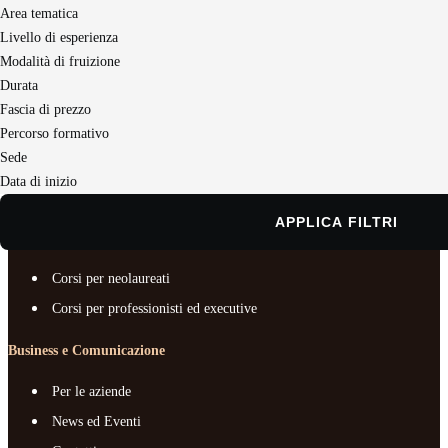
Area tematica
Seguici sui social
Livello di esperienza
Modalità di fruizione
Durata
Master e corsi per profilo
Fascia di prezzo
Business e Comunicazione
Percorso formativo
Sede
Chi siamo
Data di inizio
Documenti e trasparenza
APPLICA FILTRI
Master e corsi per profilo
Corsi per neolaureati
Corsi per professionisti ed executive
Business e Comunicazione
Per le aziende
News ed Eventi