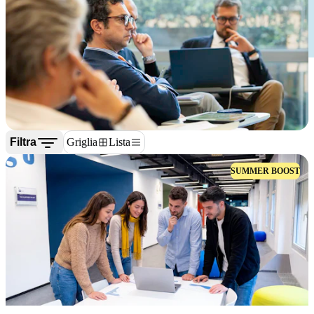
Filtra
Griglia
Lista
SUMMER BOOST