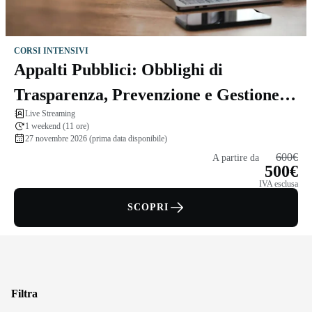
CORSI INTENSIVI
Appalti Pubblici: Obblighi di
Trasparenza, Prevenzione e Gestione
Live Streaming
del Contenzioso
1 weekend (11 ore)
27 novembre 2026 (prima data disponibile)
600€
A partire da
500€
IVA esclusa
SCOPRI
Filtra