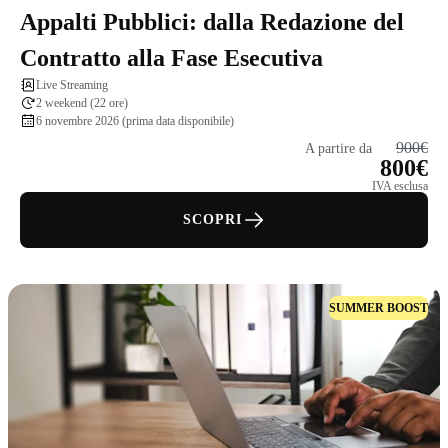
Appalti Pubblici: dalla Redazione del
Contratto alla Fase Esecutiva
Live Streaming
2 weekend (22 ore)
6 novembre 2026 (prima data disponibile)
900€
A partire da
800€
IVA esclusa
SCOPRI
SUMMER BOOST