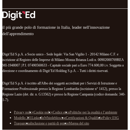
il più grande polo di formazione in Italia, leader nell'innovazione
dell'apprendimento
Digit’Ed S.p.A. a Socio unico - Sede legale: Via San Vigilio 1 - 20142 Milano C.F. e
iscrizione al Registro delle Imprese di Milano Monza Brianza Lodi n. 00902000769REA
MI-1948007 | P.I. 07490560633 - Capitale sociale pari a Euro 774.600,00 i.v. Soggetta a
direzione e coordinamento di Digit’Ed Holding S.p.A. - Tutti i diritti riservati.
Digit’Ed S.p.A. è iscritto all'Albo dei soggetti accreditati per i Servizi di Istruzione e
Formazione Professionale presso la Regione Lombardia (iscrizione n° 1412), presso la
Regione Lazio (det. dir. n. G13562) e presso la Regione Campania (codice domanda: 340-
1-7).
Privacy policy
Cookie policy
Codice etico
Politiche per la qualità e l’ambiente
Modello 231
LinkedIn
Whistleblowing
Certificazioni & Qualifiche
Policy ESG
Trasparenza
Inclusione e parità di genere
Mappa del sito