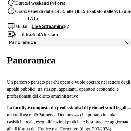
Durata
4 weekend (44 ore)
Orario
Venerdì dalle 14:15 alle 18:15 e sabato dalle 9:15 alle
17:15
Modalità
Live Streaming
Certificazioni
Attestato
Panoramica
Panoramica
Iscrizione
Panoramica
Un percorso pensato per chi opera o vuole operare nel settore degli
appalti pubblici, tra stazioni appaltanti, operatori economici e
professionisti del diritto amministrativo.
La
faculty è composta da professionisti di primari studi legali
tra cui Rusconi&Partners e Dentons — che portano in aula
casistiche reali, esemplificazioni pratiche e best practice aggiornate
alla Riforma del Codice e al Correttivo (d.lgs. 209/2024).