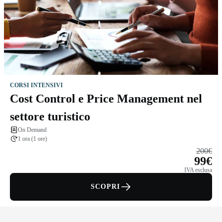
CORSI INTENSIVI
Cost Control e Price Management nel
settore turistico
On Demand
1 ora (1 ore)
200€
99€
IVA esclusa
SCOPRI