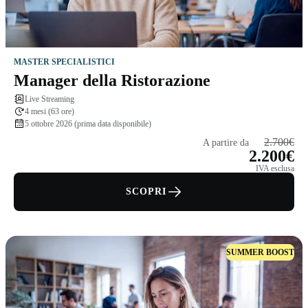
MASTER SPECIALISTICI
Manager della Ristorazione
Live Streaming
4 mesi (63 ore)
5 ottobre 2026 (prima data disponibile)
2.700€
A partire da
2.200€
IVA esclusa
SCOPRI
SUMMER BOOST