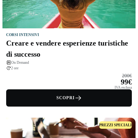
CORSI INTENSIVI
Creare e vendere esperienze turistiche
di successo
On Demand
2 ore
200€
99€
IVA esclusa
SCOPRI
PREZZI SPECIALI