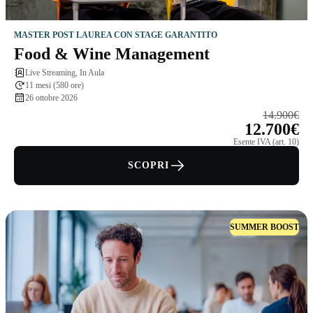
MASTER POST LAUREA CON STAGE GARANTITO
Food & Wine Management
Live Streaming, In Aula
11 mesi (580 ore)
26 ottobre 2026
14.900€
12.700€
Esente IVA (art. 10)
SCOPRI
SUMMER BOOST