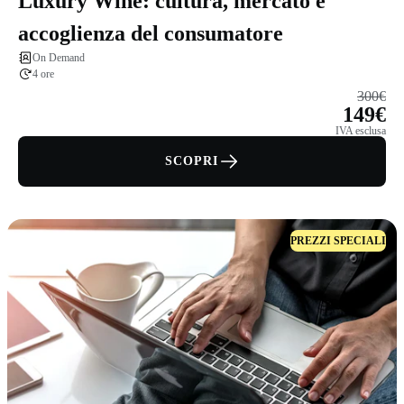
Luxury Wine: cultura, mercato e
accoglienza del consumatore
On Demand
4 ore
300€
149€
IVA esclusa
SCOPRI
PREZZI SPECIALI