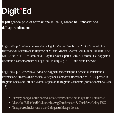
il più grande polo di formazione in Italia, leader nell'innovazione
dell'apprendimento
Digit’Ed S.p.A. a Socio unico - Sede legale: Via San Vigilio 1 - 20142 Milano C.F. e
iscrizione al Registro delle Imprese di Milano Monza Brianza Lodi n. 00902000769REA
MI-1948007 | P.I. 07490560633 - Capitale sociale pari a Euro 774.600,00 i.v. Soggetta a
direzione e coordinamento di Digit’Ed Holding S.p.A. - Tutti i diritti riservati.
Digit’Ed S.p.A. è iscritto all'Albo dei soggetti accreditati per i Servizi di Istruzione e
Formazione Professionale presso la Regione Lombardia (iscrizione n° 1412), presso la
Regione Lazio (det. dir. n. G13562) e presso la Regione Campania (codice domanda: 340-
1-7).
Privacy policy
Cookie policy
Codice etico
Politiche per la qualità e l’ambiente
Modello 231
LinkedIn
Whistleblowing
Certificazioni & Qualifiche
Policy ESG
Trasparenza
Inclusione e parità di genere
Mappa del sito