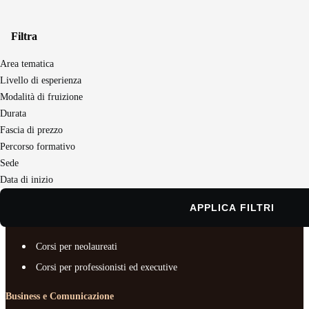
Filtra
Area tematica
Seguici sui social
Livello di esperienza
Modalità di fruizione
Durata
Master e corsi per profilo
Fascia di prezzo
Business e Comunicazione
Percorso formativo
Sede
Chi siamo
Data di inizio
Documenti e trasparenza
APPLICA FILTRI
Master e corsi per profilo
Corsi per neolaureati
Corsi per professionisti ed executive
Business e Comunicazione