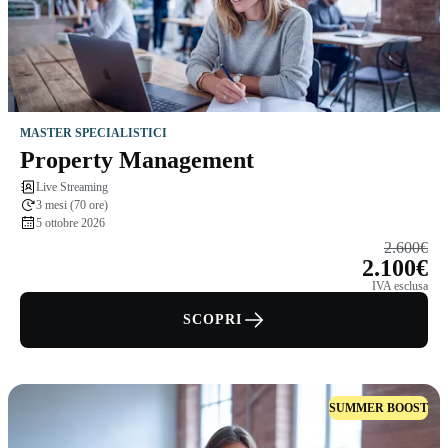
MASTER SPECIALISTICI
Property Management
Live Streaming
3 mesi (70 ore)
5 ottobre 2026
2.600€
2.100€
IVA esclusa
SCOPRI
SUMMER BOOST