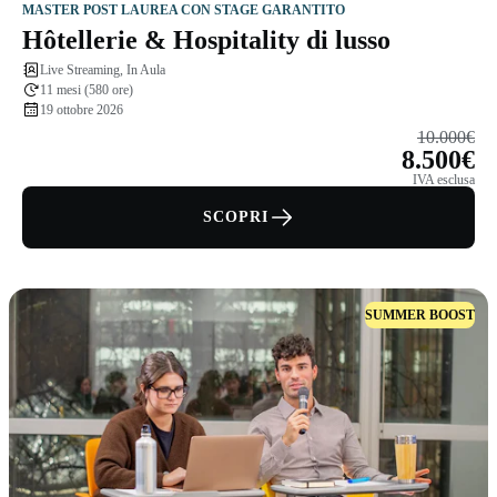
MASTER POST LAUREA CON STAGE GARANTITO
Hôtellerie & Hospitality di lusso
Live Streaming, In Aula
11 mesi (580 ore)
19 ottobre 2026
10.000€
8.500€
IVA esclusa
SCOPRI
SUMMER BOOST