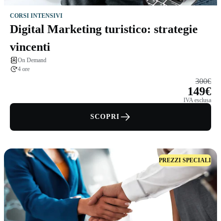
CORSI INTENSIVI
Digital Marketing turistico: strategie
vincenti
On Demand
4 ore
300€
149€
IVA esclusa
SCOPRI
PREZZI SPECIALI