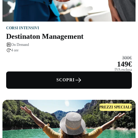
CORSI INTENSIVI
Destinaton Management
On Demand
4 ore
300€
149€
IVA esclusa
SCOPRI
PREZZI SPECIALI