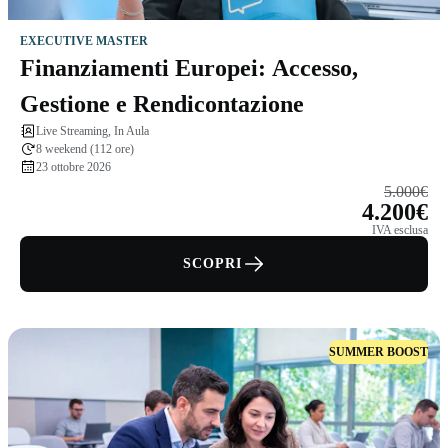
EXECUTIVE MASTER
Finanziamenti Europei: Accesso,
Gestione e Rendicontazione
Live Streaming, In Aula
8 weekend (112 ore)
23 ottobre 2026
5.000€
4.200€
IVA esclusa
SCOPRI
SUMMER BOOST