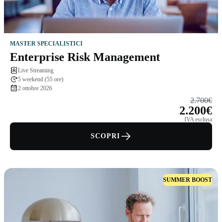
MASTER SPECIALISTICI
Enterprise Risk Management
Live Streaming
5 weekend (55 ore)
2 ottobre 2026
2.700€
2.200€
IVA esclusa
SCOPRI
SUMMER BOOST