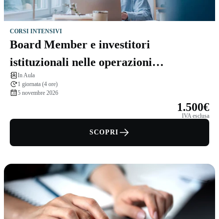
CORSI INTENSIVI
Board Member e investitori
istituzionali nelle operazioni
In Aula
straordinarie - Board Member Catch-
1 giornata (4 ore)
5 novembre 2026
up
1.500€
IVA esclusa
SCOPRI