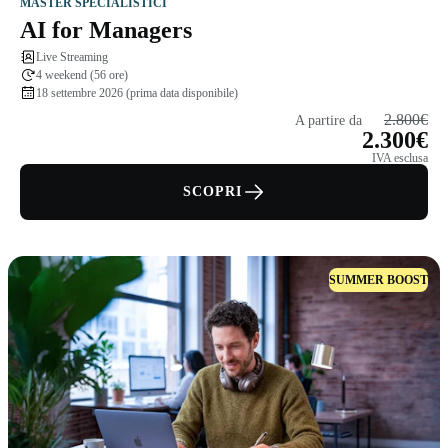
MASTER SPECIALISTICI
AI for Managers
Live Streaming
4 weekend (56 ore)
18 settembre 2026 (prima data disponibile)
2.800€
A partire da
2.300€
IVA esclusa
SCOPRI
SUMMER BOOST