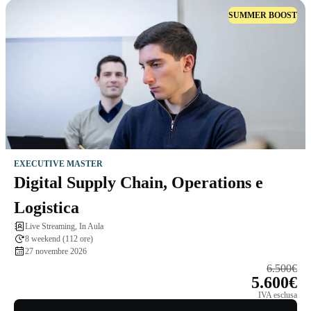
SUMMER BOOST
EXECUTIVE MASTER
Digital Supply Chain, Operations e
Logistica
Live Streaming, In Aula
8 weekend (112 ore)
27 novembre 2026
6.500€
5.600€
IVA esclusa