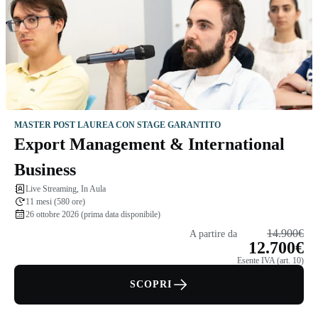
MASTER POST LAUREA CON STAGE GARANTITO
Export Management & International
Business
Live Streaming, In Aula
11 mesi (580 ore)
26 ottobre 2026 (prima data disponibile)
14.900€
A partire da
12.700€
Esente IVA (art. 10)
SCOPRI