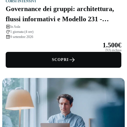
CORSI INTENSIVI
Governance dei gruppi: architettura,
flussi informativi e Modello 231 -
In Aula
Board Member Catch-up
1 giornata (4 ore)
9 settembre 2026
1.500€
IVA esclusa
SCOPRI