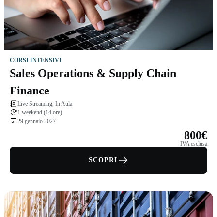
CORSI INTENSIVI
Sales Operations & Supply Chain
Finance
Live Streaming, In Aula
1 weekend (14 ore)
29 gennaio 2027
800€
IVA esclusa
SCOPRI