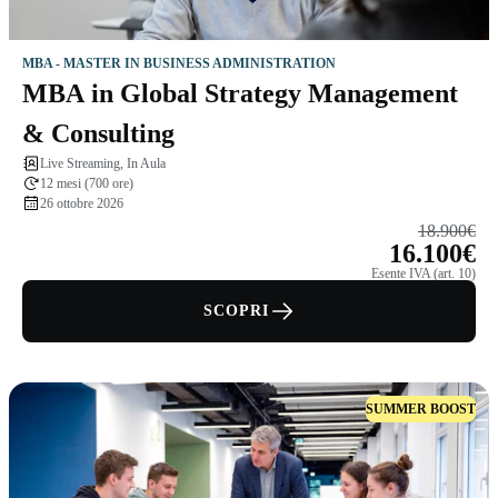
MBA - MASTER IN BUSINESS ADMINISTRATION
MBA in Global Strategy Management
& Consulting
Live Streaming, In Aula
12 mesi (700 ore)
26 ottobre 2026
18.900€
16.100€
Esente IVA (art. 10)
SCOPRI
SUMMER BOOST