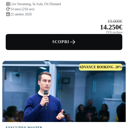
Live Streaming, In Aula, On Demand
14 mesi (210 ore)
22 ottobre 2026
19.000€
14.250€
IVA esclusa
SCOPRI
ADVANCE BOOKING -20%