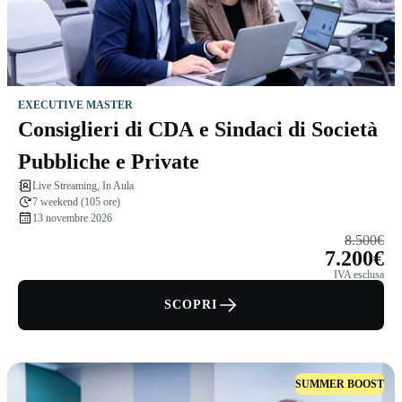
EXECUTIVE MASTER
Consiglieri di CDA e Sindaci di Società
Pubbliche e Private
Live Streaming, In Aula
7 weekend (105 ore)
13 novembre 2026
8.500€
7.200€
IVA esclusa
SCOPRI
SUMMER BOOST