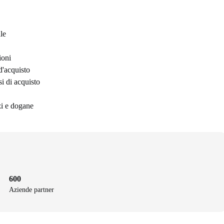
le
ioni
d'acquisto
si di acquisto
azi e dogane
600
Aziende partner