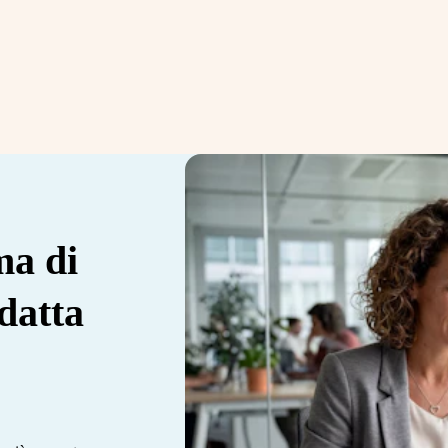
ma di
datta