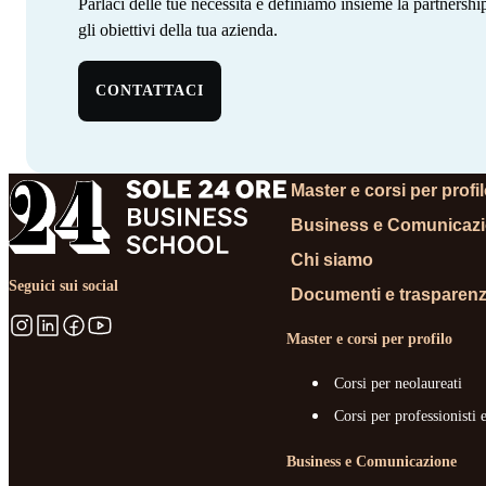
Parlaci delle tue necessità e definiamo insieme la partnersh
gli obiettivi della tua azienda. ‍ ‍‍ ‍​​​​‌ ‍ ​‍​‍‌‍ ‌ ​‍‌‍‍‌‌‍‌ ‌‍‍‌‌‍ ‍​‍​‍​ ‍‍​‍​‍‌‍‌​‌‍​‌‌ ‌​‌‍ ‌‍​ ‌‍ ‌‌ ​ ​‍ ‍‌‍​ ‌‍ ‌‍ ‌​‍​‍​‍ ​​‍​‍‌‍‍​‌ ​‍‌‍‌‌‌‍‌‍​‍​‍​ ‍‍​‍​‍‌‍‍​‌ ‌​‌ ‌​‌ ​​‌ ​ ​ ‍‍​‍ ​‍ ‌‍​ ‌‍ ‌‌ ​ ​‍ ‍‌‍‍‌‌‍ ‍‌ ‌​‌‍‌‌‌ ​‍‌‍ ‍‌‍​‌‌‍ ​​‍ ‍​ ​‍​ ‌​‌‍ ‌ ​‍‌‍‌‌‌‍​‍‌ ​ ​‍ ‍‌‍​ ‌‍ ‌‍ ‌​‍ ‌‍‌‌‌‍‌​‌‍‍‌‌ ‌​‌‍ ‌ ​‍​‍ ‌‍‍‌‌ ‌​‌‍‌‌‌‍ ‌‌‌ ‌ ‌​‌ ‍‌‌ ​​‌‍‌‌‌ ​ ​‍ ‌​​‍‌‍ ‍​ ​​​ ‌​‌‌‍​‌​ ​‌‌‍‍‌‌‍​‌‌​‌​ ‌‍‌‌​ ‌ ​ ‌ ‍‍‌ ‌‍‌‌​‌‌​ ‌‌‍‌‌​‌‍‌ ​‍‌‍ ‍‌​​‍‌ ‌ ​‍ ‌‍‍‌‌ ‌​‌‍‌‌‌‍ ‌‌ ​ ​‍ ‌​‍‍‌​ ‍‌ ‌ ‌‍‌‌‌​​‌​ ‌ ‌​‌​‌​​‌‌‌​ ​ ‌‌‌ ‌‌‌‍‍‍​ ​‍‌​‌ ‌‍ ‍‌ ​‍‌ ​‍‌ ‍‌‌‍​‌‌ ‌‍‌​ ‌‌‍‌ ​‍ ‌‍‌‌‌‍‌​‌‍‍‌‌ ‌​​‍​ ‌‍‌‍‌‍‍‌‌‍‌‌‌‍ ​‌‍‌​‌‌​​‌‍​‌‌ ‌​‌‍‍​​ ‌‌ ​ ‌ ‌‌‌‍​‍‌ ‌​‌‍‍‌‌ ‌​‌‍ ​‌‍‌‌​‍ ‍‌‍‍‌‌ ‌​​‍​‍‌
CONTATTACI
Master e corsi per profi
Business e Comunicaz
Chi siamo
Seguici sui social
Documenti e trasparen
Master e corsi per profilo
Corsi per neolaureati
Corsi per professionisti 
Business e Comunicazione