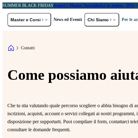
SUMMER BLACK FRIDAY
Scopri i Master Specialistici in sconto -50%
Master e Corsi
News ed Eventi
Chi Siamo
Per le a
ER PROFILO
PER AREA TEMATICA
Storia e Val
Contatti
eolaureati
EMBA e MBA
A
Docenti
C
rofessionisti ed Executive
Marketing e Comunicazione
Partner
L
Come possiamo aiuta
HR, DE&I e Diritto del Lavoro
P
Digital Transformation,
Sei un'azienda?
Tecnologia e AI
R
Scopri le soluzioni formative pensate per
Diritto e Fisco
S
te
Che tu stia valutando quale percorso scegliere o abbia bisogno di as
General Management e
P
iscrizioni, acquisti, account o servizi collegati ai nostri programmi, 
Gestione d'Impresa
Scopri di più
disposizione per supportarti. Puoi compilare il form, contattarci te
consultare le domande frequenti.