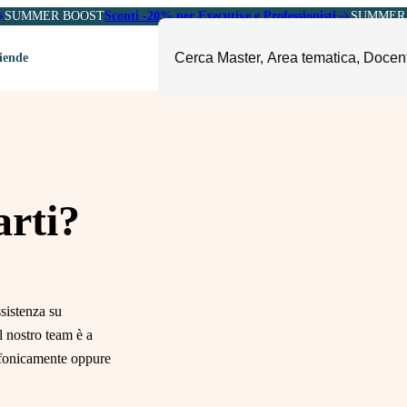
SUMMER BOOST
Sconti -20% per Executive e Professionisti
SUMMER 
ziende
ori
mministrazione, Finanza e
ESG, Sostenibilità, Energia e
ontrollo
Ambiente
eadership e Soft Skills
Fashion e Luxury
rti?
roject Management
Food, Beverage e Turismo
etail, Sales e Export
Arte, Cultura e Sport
anità e Pharma
Giornalismo
sistenza su
ubblica Amministrazione
Il Sole 24 ORE Professionale
il nostro team è a
lefonicamente oppure