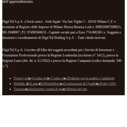
dell'apprendimento
Digit’Ed S.p.A. a Socio unico - Sede legale: Via San Vigilio 1 - 20142 Milano C.F. e
iscrizione al Registro delle Imprese di Milano Monza Brianza Lodi n. 00902000769REA
MI-1948007 | P.I. 07490560633 - Capitale sociale pari a Euro 774.600,00 i.v. Soggetta a
direzione e coordinamento di Digit’Ed Holding S.p.A. - Tutti i diritti riservati.
Digit’Ed S.p.A. è iscritto all'Albo dei soggetti accreditati per i Servizi di Istruzione e
Formazione Professionale presso la Regione Lombardia (iscrizione n° 1412), presso la
Regione Lazio (det. dir. n. G13562) e presso la Regione Campania (codice domanda: 340-
1-7).
Privacy policy
Cookie policy
Codice etico
Politiche per la qualità e l’ambiente
Modello 231
LinkedIn
Whistleblowing
Certificazioni & Qualifiche
Policy ESG
Trasparenza
Inclusione e parità di genere
Mappa del sito