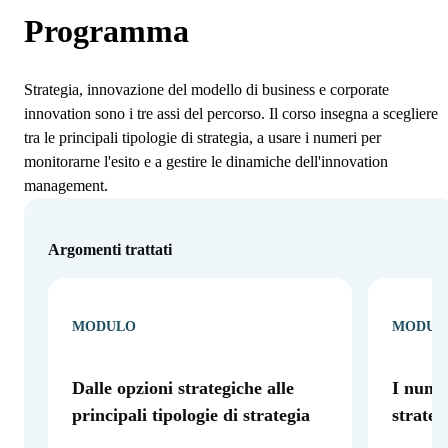
Programma
Strategia, innovazione del modello di business e corporate
innovation sono i tre assi del percorso. Il corso insegna a scegliere
tra le principali tipologie di strategia, a usare i numeri per
monitorarne l'esito e a gestire le dinamiche dell'innovation
management.
Argomenti trattati
MODULO
MODUL
Dalle opzioni strategiche alle
I numer
principali tipologie di strategia
strateg