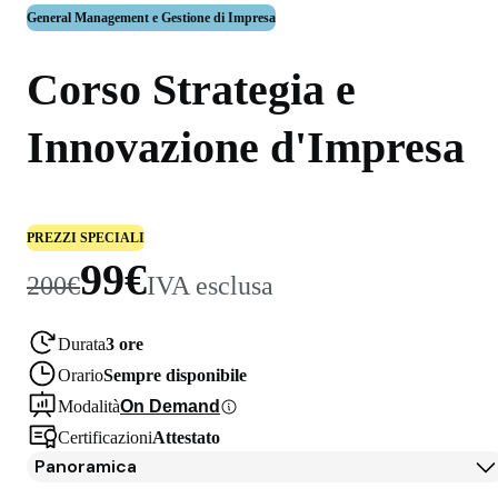
General Management e Gestione di Impresa
Corso Strategia e
Innovazione d'Impresa
PREZZI SPECIALI
99€
200€
IVA esclusa
Durata
3 ore
Orario
Sempre disponibile
Modalità
On Demand
Certificazioni
Attestato
Panoramica
Panoramica