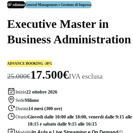
16ª edizione
General Management e Gestione di Impresa
Executive Master in
Business Administration
ADVANCE BOOKING -30%
17.500€
25.000€
IVA esclusa
Inizio
22 ottobre 2026
Sede
Milano
Durata
14 mesi (300 ore)
Orario
Giovedì dalle 10:00 alle 18:00, venerdì dalle 9:15 alle
18:15 e sabato dalle 9:15 alle 16:15
Modalità
In Aula e Live Streaming e On Demand