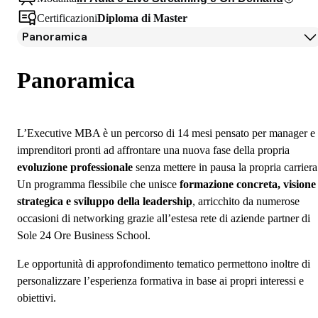
Certificazioni
Diploma di Master
Panoramica
Panoramica
Programma
Panoramica
Docenti
Testimonianze Alumni
Iscrizione
L’Executive MBA è un percorso di 14 mesi pensato per manager e
Borse di studio e finanziamenti
imprenditori pronti ad affrontare una nuova fase della propria
Open Day
evoluzione professionale
senza mettere in pausa la propria carriera
Domande frequenti
Un programma flessibile che unisce
formazione concreta, visione
strategica e sviluppo della leadership
, arricchito da numerose
occasioni di networking grazie all’estesa rete di aziende partner di
Sole 24 Ore Business School.
Le opportunità di approfondimento tematico permettono inoltre di
personalizzare l’esperienza formativa in base ai propri interessi e
obiettivi.