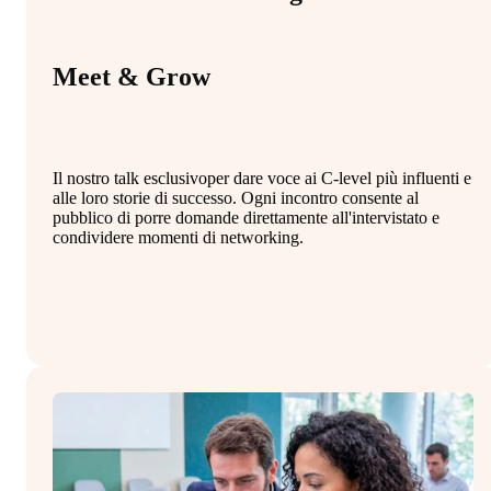
Meet & Grow
C
Il nostro talk esclusivoper dare voce ai C-level più influenti e
Le
alle loro storie di successo. Ogni incontro consente al
cu
pubblico di porre domande direttamente all'intervistato e
e 
condividere momenti di networking.
mo
da
st