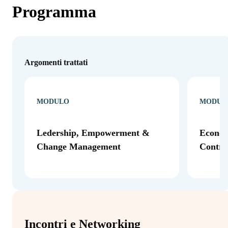
Programma
Argomenti trattati
MODULO
MODUL
Ledership, Empowerment &
Econom
Change Management
Contro
Incontri e Networking