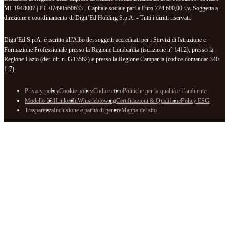
MI-1948007 | P.I. 07490560633 - Capitale sociale pari a Euro 774.600,00 i.v. Soggetta a
direzione e coordinamento di Digit’Ed Holding S.p.A. - Tutti i diritti riservati.
Digit’Ed S.p.A. è iscritto all'Albo dei soggetti accreditati per i Servizi di Istruzione e
Formazione Professionale presso la Regione Lombardia (iscrizione n° 1412), presso la
Regione Lazio (det. dir. n. G13562) e presso la Regione Campania (codice domanda: 340-
1-7).
Privacy policy
Cookie policy
Codice etico
Politiche per la qualità e l’ambiente
Modello 231
LinkedIn
Whistleblowing
Certificazioni & Qualifiche
Policy ESG
Trasparenza
Inclusione e parità di genere
Mappa del sito