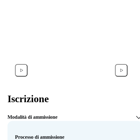
Michele Pustorino
Federic
Iscrizione
Modalità di ammissione
Processo di ammissione