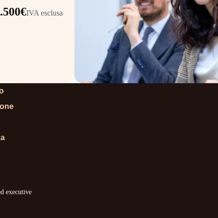
.500€
IVA esclusa
lo
ione
za
ed executive