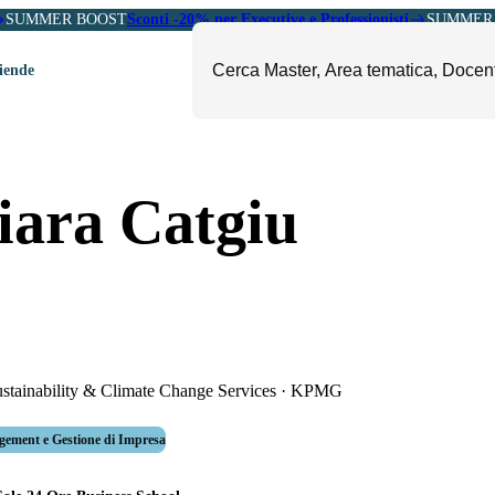
SUMMER BOOST
Sconti -20% per Executive e Professionisti
SUMMER 
ziende
ori
mministrazione, Finanza e
ESG, Sostenibilità, Energia e
iara Catgiu
ontrollo
Ambiente
eadership e Soft Skills
Fashion e Luxury
roject Management
Food, Beverage e Turismo
etail, Sales e Export
Arte, Cultura e Sport
anità e Pharma
Giornalismo
ubblica Amministrazione
Il Sole 24 ORE Professionale
stainability & Climate Change Services
·
KPMG
ement e Gestione di Impresa