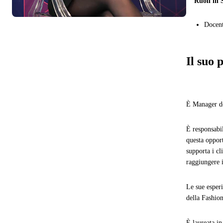
Ruoli in 
Docent
Il suo 
È
Manager de
È responsabil
questa oppor
supporta i cl
raggiungere i
Le sue esper
della Fashion
È laureata in