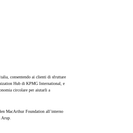
lia, consentendo ai clienti di sfruttare
nization Hub di KPMG International, e
conomia circolare per aiutarli a
Ellen MacArthur Foundation all’interno
a Arup.