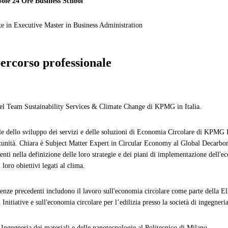
Sole 24 Ore Business School
e in Executive Master in Business Administration
percorso professionale
l Team Sustainability Services & Climate Change di KPMG in Italia.
e dello sviluppo dei servizi e delle soluzioni di Economia Circolare di KPMG Ita
tunità. Chiara è Subject Matter Expert in Circular Economy al Global Decarbo
ienti nella definizione delle loro strategie e dei piani di implementazione dell'e
 loro obiettivi legati al clima.
ienze precedenti includono il lavoro sull'economia circolare come parte della 
 Initiative e sull'economia circolare per l’edilizia presso la società di ingegneri
 Ingegneria dei materiali e delle nanotecnologie al Politecnico di Milano.