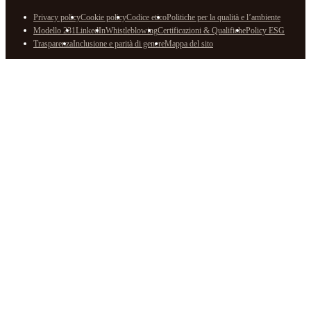
Privacy policy
Cookie policy
Codice etico
Politiche per la qualità e l’ambiente
Modello 231
LinkedIn
Whistleblowing
Certificazioni & Qualifiche
Policy ESG
Trasparenza
Inclusione e parità di genere
Mappa del sito