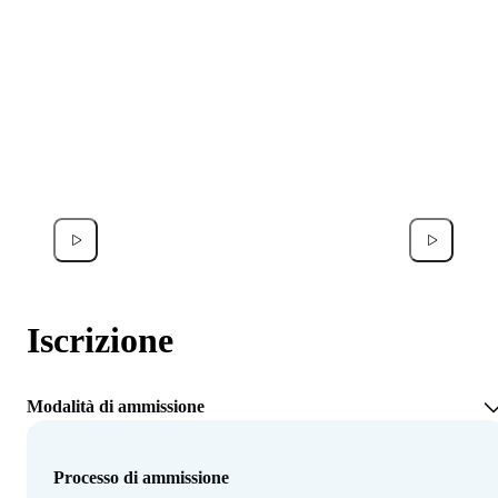
Francesco Donati
Noor A
Iscrizione
Modalità di ammissione
Processo di ammissione