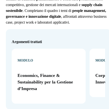
competitivo, gestione dei mercati internazionali e
supply chain
sostenibile
. Completano il quadro i temi di
people management,
governance e innovazione digitale
, affrontati attraverso business
case, project work e laboratori applicativi.
Argomenti trattati
MODULO
MODUL
Economics, Finance &
Corpor
Sustainability per la Gestione
Innova
d’Impresa