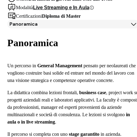
Modalità
Live Streaming e In Aula
Certificazioni
Diploma di Master
Panoramica
Panoramica
Programma
Panoramica
Docenti
Testimonianze Alumni
Iscrizione
Un percorso in
General Management
pensato per neolaureati che
Borse di studio e finanziamenti
vogliono costruire basi solide ed entrare nel mondo del lavoro con
Open Day
una visione strategica e competenze operative concrete.
Domande frequenti
La didattica combina lezioni frontali,
business case
, project work s
progetti aziendali reali e laboratori applicativi. La faculty è compos
da professionisti, manager ed esperti provenienti da aziende
multinazionali e società di consulenza. Le lezioni si svolgono
in
aula o in live streaming
.
Il percorso si completa con uno
stage garantito
in azienda.