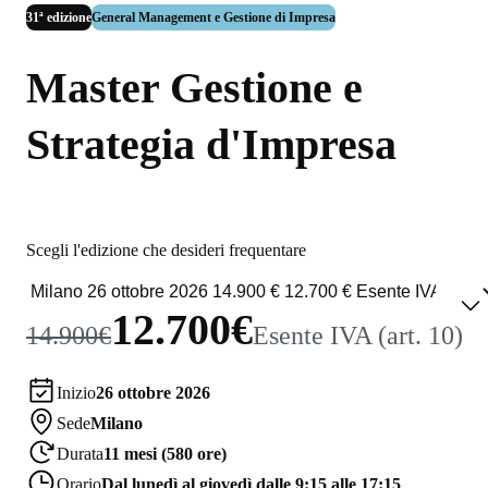
31ª edizione
General Management e Gestione di Impresa
Master Gestione e
Strategia d'Impresa
Scegli l'edizione che desideri frequentare
12.700€
14.900€
Esente IVA (art. 10)
Inizio
26 ottobre 2026
Sede
Milano
Durata
11 mesi (580 ore)
Orario
Dal lunedì al giovedì dalle 9:15 alle 17:15