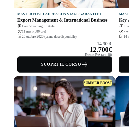
MASTER POST LAUREA CON STAGE GARANTITO
MAST
Export Management & International Business
Key 
Live Streaming, In Aula
Liv
11 mesi (580 ore)
7 w
26 ottobre 2026 (prima data disponibile)
14 
14.900€
12.700€
Esente IVA (art. 10)
SCOPRI IL CORSO
SUMMER BOOST