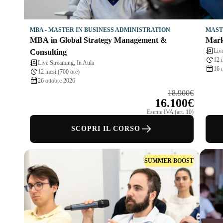
MBA - MASTER IN BUSINESS ADMINISTRATION
MAST
MBA in Global Strategy Management &
Mark
Liv
Consulting
12 
Live Streaming, In Aula
16 
12 mesi (700 ore)
26 ottobre 2026
18.900€
16.100€
Esente IVA (art. 10)
SCOPRI IL CORSO
SUMMER BOOST