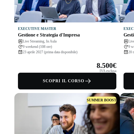
EXECUTIVE MASTER
EXEC
Gestione e Strategia d'Impresa
Gesti
Live Streaming, In Aula
Liv
9 weekend (108 ore)
9 w
23 aprile 2027 (prima data disponibile)
20 
8.500€
IVA esclusa
SCOPRI IL CORSO
SUMMER BOOST