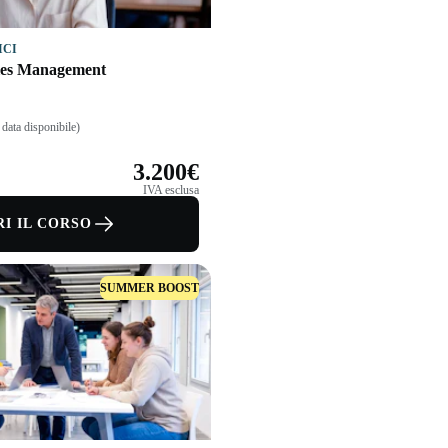
ICI
les Management
data disponibile)
3.200€
IVA esclusa
I IL CORSO
SUMMER BOOST