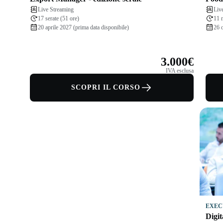
Live Streaming
Liv
17 serate (51 ore)
11 
20 aprile 2027 (prima data disponibile)
26 
3.000€
IVA esclusa
SCOPRI IL CORSO
EXEC
Digit