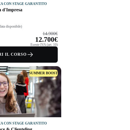
A CON STAGE GARANTITO
ia d'Impresa
ata disponibile)
14.900€
12.700€
Esente IVA (art. 10)
I IL CORSO
SUMMER BOOST
A CON STAGE GARANTITO
ce & Clienteling