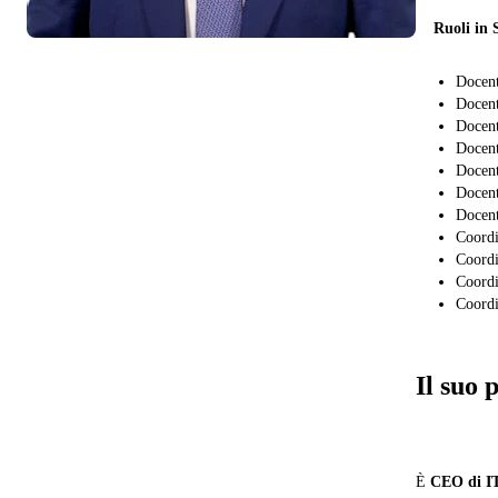
Ruoli in 
Docent
Docent
Docent
Docent
Docent
Docent
Docent
Coordi
Coordi
Coordi
Coordi
Il suo 
È
CEO di 