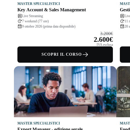
MASTER SPECIALISTICI
MAST
Key Account & Sales Management
Gesti
Live Streaming
Liv
7 weekend (77 ore)
11 
9 ottobre 2026 (prima data disponibile)
20 a
3.200€
2.600€
IVA esclusa
SCOPRI IL CORSO
MASTER SPECIALISTICI
MAST
Export Manager - edizione serale
Food