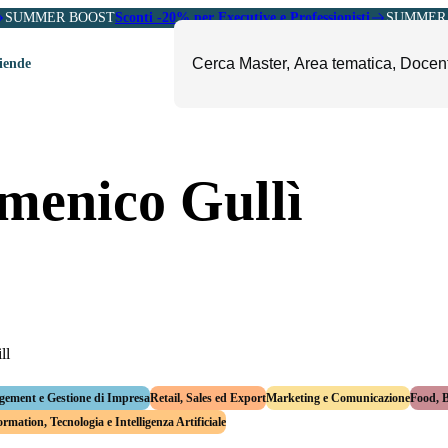
SUMMER BOOST
Sconti -20% per Executive e Professionisti
SUMMER 
ziende
ori
mministrazione, Finanza e
ESG, Sostenibilità, Energia e
menico Gullì
ontrollo
Ambiente
eadership e Soft Skills
Fashion e Luxury
roject Management
Food, Beverage e Turismo
etail, Sales e Export
Arte, Cultura e Sport
anità e Pharma
Giornalismo
ubblica Amministrazione
Il Sole 24 ORE Professionale
ll
ement e Gestione di Impresa
Retail, Sales ed Export
Marketing e Comunicazione
Food, 
rmation, Tecnologia e Intelligenza Artificiale