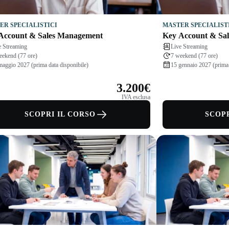
ER SPECIALISTICI
MASTER SPECIALIST
Account & Sales Management
Key Account & Sa
e Streaming
Live Streaming
eekend (77 ore)
7 weekend (77 ore)
maggio 2027 (prima data disponibile)
15 gennaio 2027 (prima 
3.200€
IVA esclusa
SCOPRI IL CORSO
SCOPR