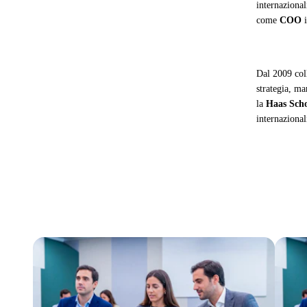
internaziona
come
COO
i
Dal 2009 col
strategia, ma
la
Haas Scho
internazional