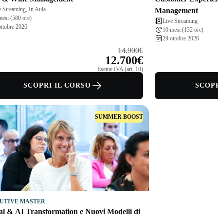
e Streaming, In Aula
Management
mesi (580 ore)
Live Streaming
ottobre 2026
10 mesi (132 ore)
29 ottobre 2026
14.900€
12.700€
Esente IVA (art. 10)
SCOPRI IL CORSO
SCOPR
SUMMER BOOST
UTIVE MASTER
al & AI Transformation e Nuovi Modelli di