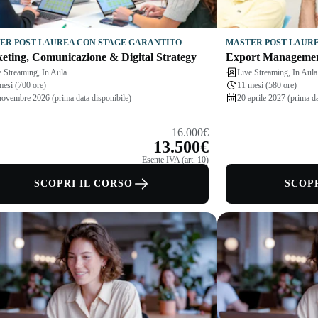
ER POST LAUREA CON STAGE GARANTITO
MASTER POST LAURE
eting, Comunicazione & Digital Strategy
Export Management
e Streaming, In Aula
Live Streaming, In Aula
mesi (700 ore)
11 mesi (580 ore)
novembre 2026 (prima data disponibile)
20 aprile 2027 (prima da
16.000€
13.500€
Esente IVA (art. 10)
SCOPRI IL CORSO
SCOPR