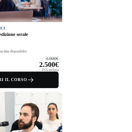
ICI
dizione serale
a data disponibile)
3.000€
2.500€
IVA esclusa
I IL CORSO