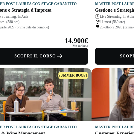
ER POST LAUREA CON STAGE GARANTITO
MASTER POST LAURE
one e Strategia d'Impresa
Gestione e Strateg
e Streaming, In Aula
Live Streaming, In Aula
mesi (580 ore)
11 mesi (580 ore)
prile 2027 (prima data disponibile)
26 ottobre 2026 (prima d
14.900€
IVA inclusa
SCOPRI IL CORSO
SCOPR
SUMMER BOOST
ER POST LAUREA CON STAGE GARANTITO
MASTER POST LAURE
 & Wine Management
Customer Experien