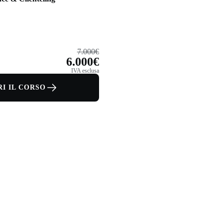
7.000€
6.000€
IVA esclusa
I IL CORSO