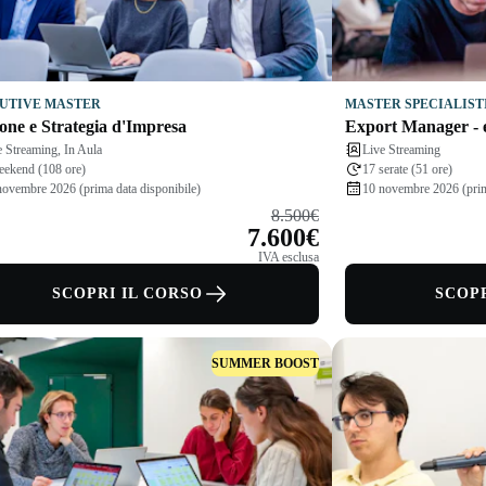
UTIVE MASTER
MASTER SPECIALIST
one e Strategia d'Impresa
Export Manager - e
e Streaming, In Aula
Live Streaming
eekend (108 ore)
17 serate (51 ore)
novembre 2026 (prima data disponibile)
10 novembre 2026 (prim
8.500€
7.600€
IVA esclusa
SCOPRI IL CORSO
SCOPR
SUMMER BOOST