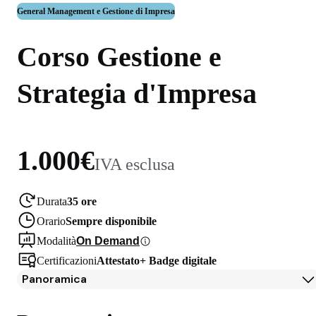
General Management e Gestione di Impresa
Corso Gestione e
Strategia d'Impresa
1.000€
IVA esclusa
Durata
35 ore
Orario
Sempre disponibile
Modalità
On Demand
Certificazioni
Attestato
+
Badge digitale
Panoramica
Panoramica