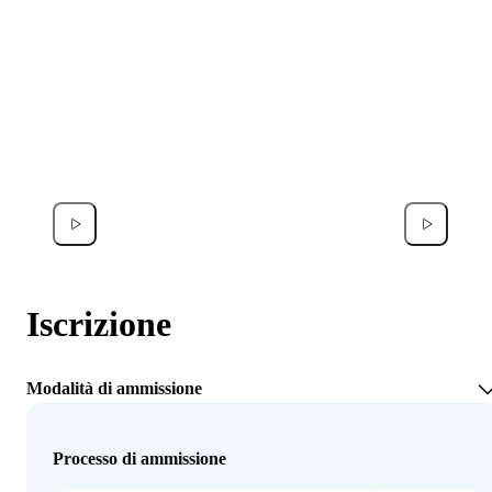
Michele Pustorino
Federic
Iscrizione
Modalità di ammissione
Processo di ammissione