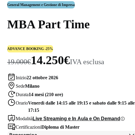
General Management e Gestione di Impresa
MBA Part Time
ADVANCE BOOKING -25%
14.250€
19.000€
IVA esclusa
Inizio
22 ottobre 2026
Sede
Milano
Durata
14 mesi (210 ore)
Orario
Venerdì dalle 14:15 alle 19:15 e sabato dalle 9:15 alle
17:15
Modalità
Live Streaming e In Aula e On Demand
Certificazioni
Diploma di Master
Panoramica