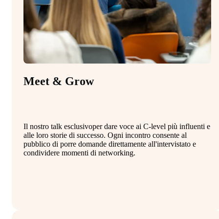
Meet & Grow
C
Il nostro talk esclusivoper dare voce ai C-level più influenti e
Le
alle loro storie di successo. Ogni incontro consente al
cu
pubblico di porre domande direttamente all'intervistato e
e 
condividere momenti di networking.
mo
da
st