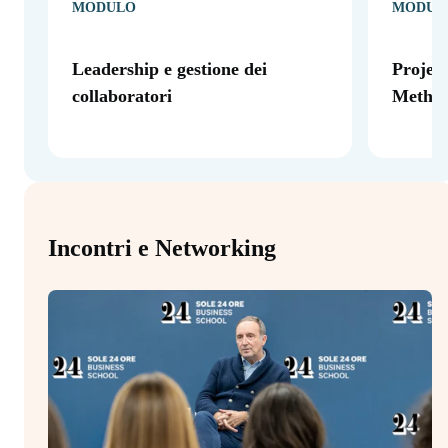
MODULO
MODUL
Leadership e gestione dei
Projec
collaboratori
Method
Incontri e Networking