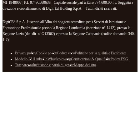
MI-1948007 | P.I. 07490560633 - Capitale sociale pari a Euro 774.600,00 i.v. Soggetta a
direzione e coordinamento di Digit’Ed Holding S.p.A. - Tutti i diritti riservati.
Digit’Ed S.p.A. è iscritto all'Albo dei soggetti accreditati per i Servizi di Istruzione e
Formazione Professionale presso la Regione Lombardia (iscrizione n° 1412), presso la
Regione Lazio (det. dir. n. G13562) e presso la Regione Campania (codice domanda: 340-
1-7).
Privacy policy
Cookie policy
Codice etico
Politiche per la qualità e l’ambiente
Modello 231
LinkedIn
Whistleblowing
Certificazioni & Qualifiche
Policy ESG
Trasparenza
Inclusione e parità di genere
Mappa del sito