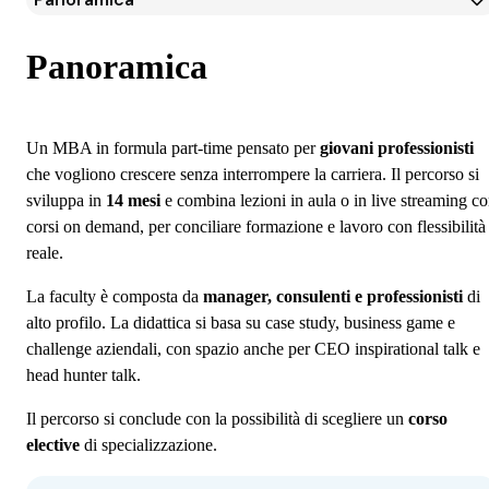
Panoramica
Programma
Panoramica
Docenti
Testimonianze Alumni
Iscrizione
Un MBA in formula part-time pensato per
giovani professionisti
Borse di studio e finanziamenti
che vogliono crescere senza interrompere la carriera. Il percorso si
Domande frequenti
sviluppa in
14 mesi
e combina lezioni in aula o in live streaming c
corsi on demand, per conciliare formazione e lavoro con flessibilità
reale.
La faculty è composta da
manager, consulenti e professionisti
di
alto profilo. La didattica si basa su case study, business game e
challenge aziendali, con spazio anche per CEO inspirational talk e
head hunter talk.
Il percorso si conclude con la possibilità di scegliere un
corso
elective
di specializzazione.