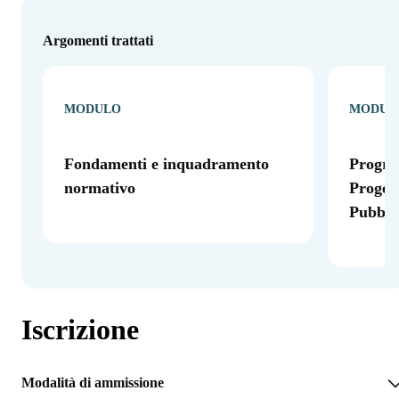
Argomenti trattati
MODULO
MODUL
Fondamenti e inquadramento
Progra
normativo
Progett
Pubbli
Iscrizione
Modalità di ammissione