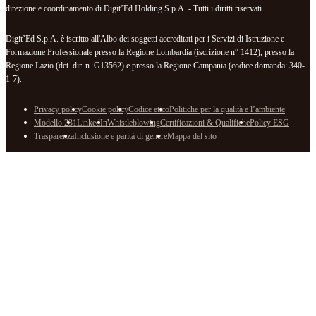
direzione e coordinamento di Digit’Ed Holding S.p.A. - Tutti i diritti riservati.
Digit’Ed S.p.A. è iscritto all'Albo dei soggetti accreditati per i Servizi di Istruzione e
Formazione Professionale presso la Regione Lombardia (iscrizione n° 1412), presso la
Regione Lazio (det. dir. n. G13562) e presso la Regione Campania (codice domanda: 340-
1-7).
Privacy policy
Cookie policy
Codice etico
Politiche per la qualità e l’ambiente
Modello 231
LinkedIn
Whistleblowing
Certificazioni & Qualifiche
Policy ESG
Trasparenza
Inclusione e parità di genere
Mappa del sito