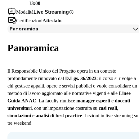
13:00
Modalità
Live Streaming
Certificazioni
Attestato
Panoramica
Panoramica
Programma
Panoramica
Iscrizione
Il Responsabile Unico del Progetto opera in un contesto
profondamente rinnovato dal
D.Lgs. 36/2023
: il corso si rivolge a
chi gestisce appalti, opere e servizi pubblici e vuole consolidare un
metodo di lavoro aggiornato alle normative vigenti e alle
Linee
Guida ANAC
. La faculty riunisce
manager esperti e docenti
universitari
, con un'impostazione costruita su
casi reali,
simulazioni e analisi di best practice
. Lezioni in live streaming su
tre weekend.