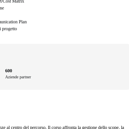
rt/Cost Matrix
one
munication Plan
di progetto
600
Aziende partner
ze al centro del percorso. Il corso affronta la gestione dello scope, la