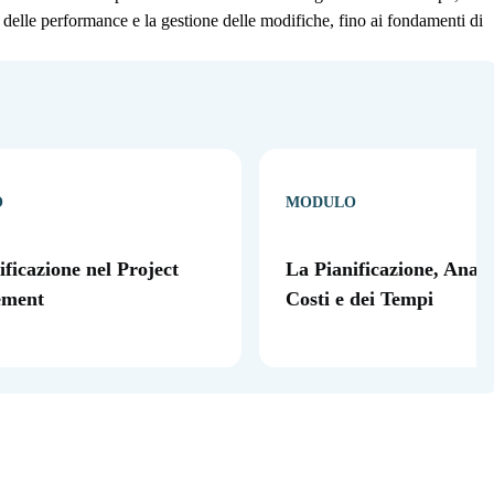
io delle performance e la gestione delle modifiche, fino ai fondamenti di
O
MODULO
ificazione nel Project
La Pianificazione, Analis
ment
Costi e dei Tempi