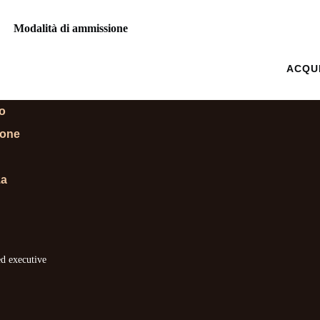
Modalità di ammissione
 INFORMAZIONI
ACQU
lo
ione
za
ed executive