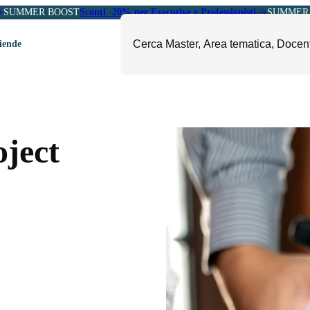
SUMMER BOOST
Sconti -20% per Executive e Professionisti
SUMMER 
ziende
ori
mministrazione, Finanza e
ESG, Sostenibilità, Energia e
ontrollo
Ambiente
oject
eadership e Soft Skills
Fashion e Luxury
roject Management
Food, Beverage e Turismo
etail, Sales e Export
Arte, Cultura e Sport
anità e Pharma
Giornalismo
ubblica Amministrazione
Il Sole 24 ORE Professionale