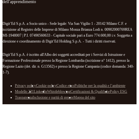
dell'apprendimento
Digit’Ed S.p.A. a Socio unico - Sede legale: Via San Vigilio 1 - 20142 Milano C.F. e
iscrizione al Registro delle Imprese di Milano Monza Brianza Lodi n. 00902000769REA
MI-1948007 | P.I. 07490560633 - Capitale sociale pari a Euro 774.600,00 i.v. Soggetta a
direzione e coordinamento di Digit’Ed Holding S.p.A. - Tutti i diritti riservati.
Digit’Ed S.p.A. è iscritto all'Albo dei soggetti accreditati per i Servizi di Istruzione e
Formazione Professionale presso la Regione Lombardia (iscrizione n° 1412), presso la
Regione Lazio (det. dir. n. G13562) e presso la Regione Campania (codice domanda: 340-
1-7).
Privacy policy
Cookie policy
Codice etico
Politiche per la qualità e l’ambiente
Modello 231
LinkedIn
Whistleblowing
Certificazioni & Qualifiche
Policy ESG
Trasparenza
Inclusione e parità di genere
Mappa del sito