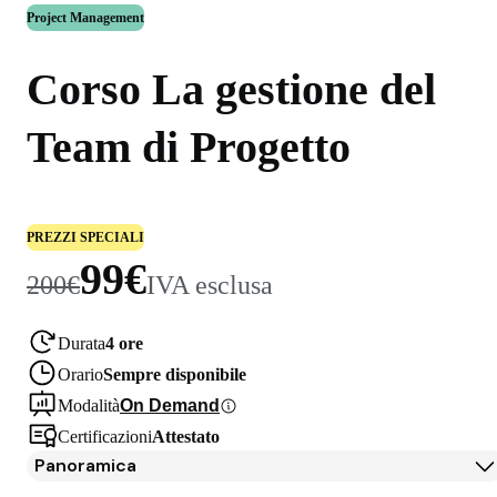
Project Management
Corso La gestione del
Team di Progetto
PREZZI SPECIALI
99€
200€
IVA esclusa
Durata
4 ore
Orario
Sempre disponibile
Modalità
On Demand
Certificazioni
Attestato
Panoramica
Panoramica