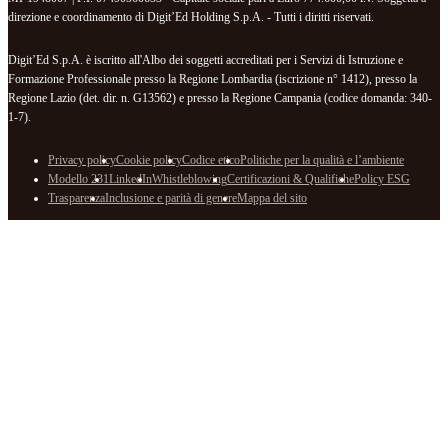
direzione e coordinamento di Digit’Ed Holding S.p.A. - Tutti i diritti riservati.
Digit’Ed S.p.A. è iscritto all'Albo dei soggetti accreditati per i Servizi di Istruzione e
Formazione Professionale presso la Regione Lombardia (iscrizione n° 1412), presso la
Regione Lazio (det. dir. n. G13562) e presso la Regione Campania (codice domanda: 340-
1-7).
Privacy policy
Cookie policy
Codice etico
Politiche per la qualità e l’ambiente
Modello 231
LinkedIn
Whistleblowing
Certificazioni & Qualifiche
Policy ESG
Trasparenza
Inclusione e parità di genere
Mappa del sito