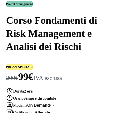
Project Management
Corso Fondamenti di
Risk Management e
Analisi dei Rischi
PREZZI SPECIALI
99€
200€
IVA esclusa
Durata
2 ore
Orario
Sempre disponibile
Modalità
On Demand
Certificazioni
Attestato