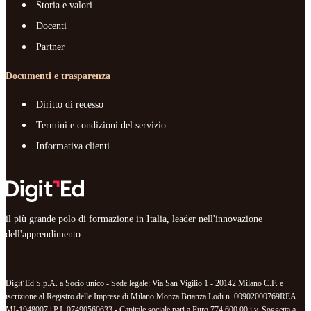
Storia e valori
Docenti
Partner
Documenti e trasparenza
Diritto di recesso
Termini e condizioni del servizio
Informativa clienti
il più grande polo di formazione in Italia, leader nell'innovazione
dell'apprendimento
Digit’Ed S.p.A. a Socio unico - Sede legale: Via San Vigilio 1 - 20142 Milano C.F. e
iscrizione al Registro delle Imprese di Milano Monza Brianza Lodi n. 00902000769REA
MI-1948007 | P.I. 07490560633 - Capitale sociale pari a Euro 774.600,00 i.v. Soggetta a