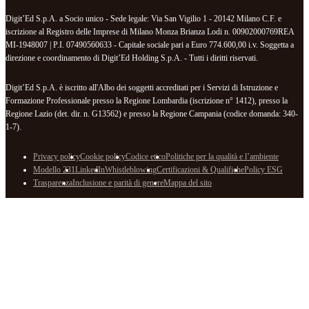
Digit’Ed S.p.A. a Socio unico - Sede legale: Via San Vigilio 1 - 20142 Milano C.F. e
iscrizione al Registro delle Imprese di Milano Monza Brianza Lodi n. 00902000769REA
MI-1948007 | P.I. 07490560633 - Capitale sociale pari a Euro 774.600,00 i.v. Soggetta a
direzione e coordinamento di Digit’Ed Holding S.p.A. - Tutti i diritti riservati.
Digit’Ed S.p.A. è iscritto all'Albo dei soggetti accreditati per i Servizi di Istruzione e
Formazione Professionale presso la Regione Lombardia (iscrizione n° 1412), presso la
Regione Lazio (det. dir. n. G13562) e presso la Regione Campania (codice domanda: 340-
1-7).
Privacy policy
Cookie policy
Codice etico
Politiche per la qualità e l’ambiente
Modello 231
LinkedIn
Whistleblowing
Certificazioni & Qualifiche
Policy ESG
Trasparenza
Inclusione e parità di genere
Mappa del sito