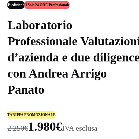
1ª edizione
Il Sole 24 ORE Professionale
Laboratorio
Professionale Valutazion
d’azienda e due diligenc
con Andrea Arrigo
Panato
TARIFFA PROMOZIONALE
1.980€
2.250€
IVA esclusa