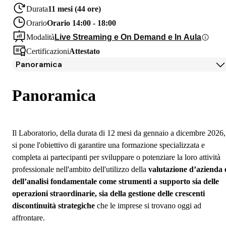
Durata
11 mesi (44 ore)
Orario
Orario 14:00 - 18:00
Modalità
Live Streaming e On Demand e In Aula
Certificazioni
Attestato
Panoramica
Panoramica
Programma
Panoramica
Docenti
Iscrizione
Il Laboratorio, della durata di 12 mesi da gennaio a dicembre 2026,
si pone l'obiettivo di garantire una formazione specializzata e
completa ai partecipanti per sviluppare o potenziare la loro attività
professionale nell'ambito dell'utilizzo della
valutazione d’azienda 
dell’analisi fondamentale come strumenti a supporto sia delle
operazioni straordinarie, sia della gestione delle crescenti
discontinuità strategiche
che le imprese si trovano oggi ad
affrontare.