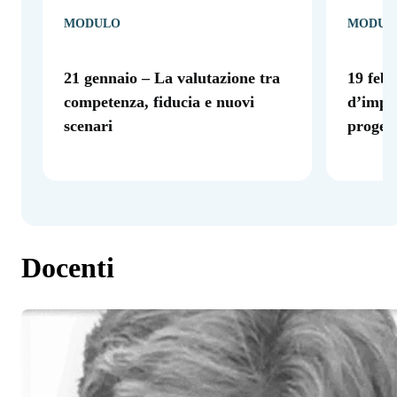
MODULO
MODUL
21 gennaio – La valutazione tra
19 febb
competenza, fiducia e nuovi
d’impre
scenari
proget
Docenti