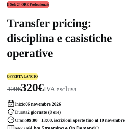
Il Sole 24 ORE Professionale
Transfer pricing:
disciplina e casistiche
operative
OFFERTA LANCIO
320€
400€
IVA esclusa
Inizio
06 novembre 2026
Durata
2 giornate (8 ore)
Orario
09:00 - 13:00, iscrizioni aperte fino al 10 novembre
Modalità
Live Streaming e On Demand