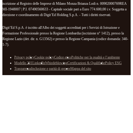
iscrizione al Registro delle Imprese di Milano Monza Brianza Lodi n. 00902000769REA
MI-1948007 | P.I. 07490560633 - Capitale sociale pari a Euro 774.600,00 i.v. Soggetta a
direzione e coordinamento di Digit’Ed Holding S.p.A. - Tutti i diritti riservati.
Digit’Ed S.p.A. è iscritto all'Albo dei soggetti accreditati per i Servizi di Istruzione e
Formazione Professionale presso la Regione Lombardia (iscrizione n° 1412), presso la
Regione Lazio (det. dir. n. G13562) e presso la Regione Campania (codice domanda: 340-
1-7).
Privacy policy
Cookie policy
Codice etico
Politiche per la qualità e l’ambiente
Modello 231
LinkedIn
Whistleblowing
Certificazioni & Qualifiche
Policy ESG
Trasparenza
Inclusione e parità di genere
Mappa del sito