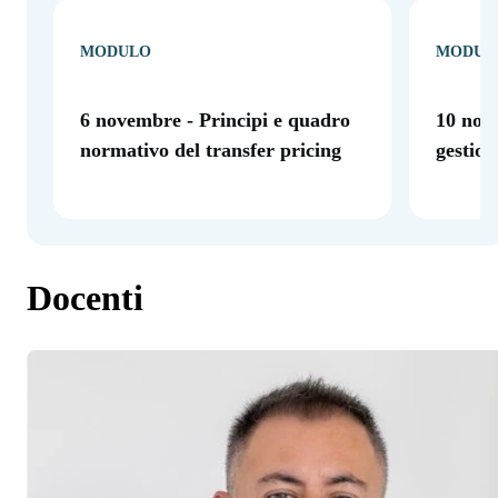
MODULO
MODUL
6 novembre - Principi e quadro
10 nove
normativo del transfer pricing
gestion
Docenti