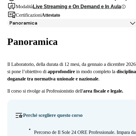
Modalità
Live Streaming e On Demand e In Aula
Certificazioni
Attestato
Panoramica
Panoramica
Docenti
Panoramica
Iscrizione
Il Laboratorio, della durata di 12 mesi, da gennaio a dicembre 2026
si pone l’obiettivo di
approfondire
in modo completo la
disciplina
doganale tra normativa unionale e nazionale
.
Il corso si rivolge ai Professionistio dell'
area fiscale e legale.
Perché scegliere questo corso
Percorso de Il Sole 24 ORE Professionale. Impara da