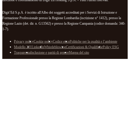
Digit’Ed S.p.A. è iscritto all'Albo dei soggetti accreditati per i Servizi di Istruzione e
Formazione Professionale presso la Regione Lombardia (iscrizione n° 1412), presso la
Regione Lazio (det. dir. n. G13562) e presso la Regione Campania (codice domanda: 340-
1-7).
Privacy policy
Cookie policy
Codice etico
Politiche per la qualità e l’ambiente
Modello 231
LinkedIn
Whistleblowing
Certificazioni & Qualifiche
Policy ESG
Trasparenza
Inclusione e parità di genere
Mappa del sito