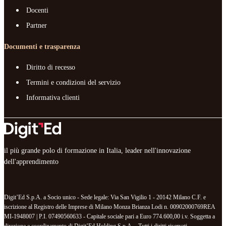
Docenti
Partner
Documenti e trasparenza
Diritto di recesso
Termini e condizioni del servizio
Informativa clienti
il più grande polo di formazione in Italia, leader nell'innovazione
dell'apprendimento
Digit’Ed S.p.A. a Socio unico - Sede legale: Via San Vigilio 1 - 20142 Milano C.F. e
iscrizione al Registro delle Imprese di Milano Monza Brianza Lodi n. 00902000769REA
MI-1948007 | P.I. 07490560633 - Capitale sociale pari a Euro 774.600,00 i.v. Soggetta a
direzione e coordinamento di Digit’Ed Holding S.p.A. - Tutti i diritti riservati.