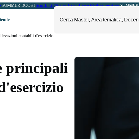
SUMMER BOOST
Sconti -20% per Executive e Professionisti
SUMMER 
ziende
rilevazioni contabili d'esercizio
ori
mministrazione, Finanza e
ESG, Sostenibilità, Energia e
ontrollo
Ambiente
e principali
eadership e Soft Skills
Fashion e Luxury
roject Management
Food, Beverage e Turismo
d'esercizio
etail, Sales e Export
Arte, Cultura e Sport
anità e Pharma
Giornalismo
ubblica Amministrazione
Il Sole 24 ORE Professionale