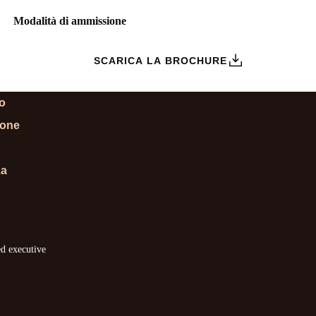
Modalità di ammissione
ZIONI
SCARICA LA BROCHURE
lo
ione
za
ed executive