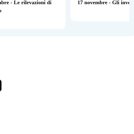
bre - Le rilevazioni di
17 novembre - Gli inves
o