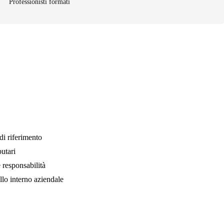
Professionisti formati
di riferimento
butari
 responsabilità
lo interno aziendale