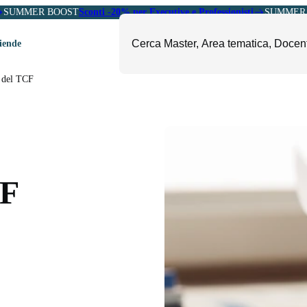
SUMMER BOOST
Sconti -20% per Executive e Professionisti
SUMMER 
ziende
e del TCF
ori
mministrazione, Finanza e
ESG, Sostenibilità, Energia e
ontrollo
Ambiente
eadership e Soft Skills
Fashion e Luxury
roject Management
Food, Beverage e Turismo
CF
etail, Sales e Export
Arte, Cultura e Sport
anità e Pharma
Giornalismo
ubblica Amministrazione
Il Sole 24 ORE Professionale