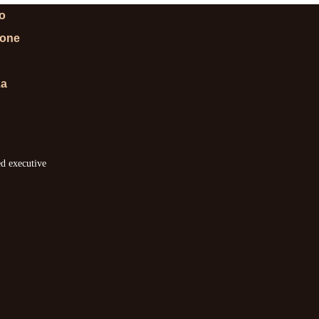
lo
ione
za
ed executive