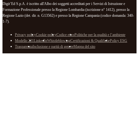
Digit’Ed S.p.A. è iscritto all'Albo dei soggetti accreditati per i Servizi di Istruzione e
Formazione Professionale presso la Regione Lombardia (iscrizione n° 1412), presso la
Regione Lazio (det. dir. n. G13562) e presso la Regione Campania (codice domanda: 340-
1-7).
Privacy policy
Cookie policy
Codice etico
Politiche per la qualità e l’ambiente
Modello 231
LinkedIn
Whistleblowing
Certificazioni & Qualifiche
Policy ESG
Trasparenza
Inclusione e parità di genere
Mappa del sito