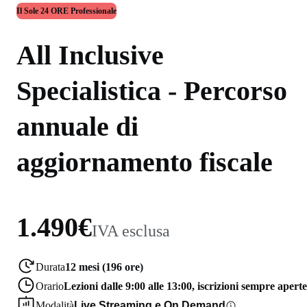
Il Sole 24 ORE Professionale
All Inclusive
Specialistica - Percorso
annuale di
aggiornamento fiscale
1.490€
IVA esclusa
Durata
12 mesi (196 ore)
Orario
Lezioni dalle 9:00 alle 13:00, iscrizioni sempre aperte
Modalità
Live Streaming e On Demand