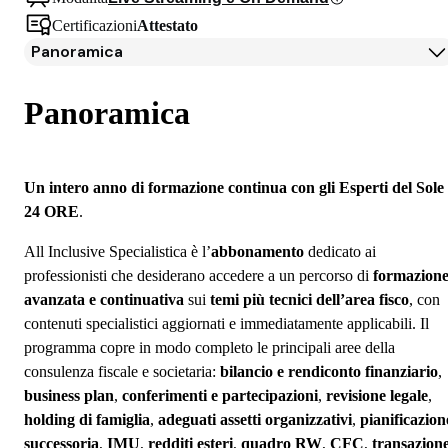
Certificazioni
Attestato
Panoramica
Panoramica
Docenti
Panoramica
Iscrizione
Un intero anno di formazione continua con gli Esperti del Sole
24 ORE
.
All Inclusive Specialistica è l’
abbonamento
dedicato ai
professionisti che desiderano accedere a un percorso di
formazion
avanzata e continuativa
sui
temi più tecnici dell’area fisco
, con
contenuti specialistici aggiornati e immediatamente applicabili. Il
programma copre in modo completo le principali aree della
consulenza fiscale e societaria:
bilancio e rendiconto finanziario
,
business plan
,
conferimenti e partecipazioni
,
revisione legale
,
holding di famiglia
,
adeguati assetti organizzativi
,
pianificazion
successoria
,
IMU
,
redditi esteri
,
quadro RW
,
CFC
,
transazion