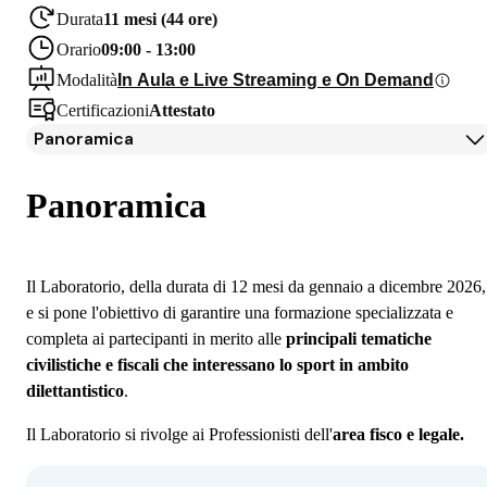
Durata
11 mesi (44 ore)
Orario
09:00 - 13:00
Modalità
In Aula e Live Streaming e On Demand
Certificazioni
Attestato
Panoramica
Panoramica
Docenti
Panoramica
Iscrizione
Il Laboratorio, della durata di 12 mesi da gennaio a dicembre 2026,
e si pone l'obiettivo di garantire una formazione specializzata e
completa ai partecipanti in merito alle
principali tematiche
civilistiche e fiscali che interessano lo sport in ambito
dilettantistico
.
Il Laboratorio si rivolge ai Professionisti dell'
area fisco e legale.