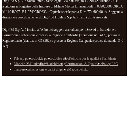
Digit’Ed S.p.A. a Socio unico - Sede legale: Via San Vigilio 1 - 20142 Milano C.F. e
iscrizione al Registro delle Imprese di Milano Monza Brianza Lodi n. 00902000769REA
MI-1948007 | P.I. 07490560633 - Capitale sociale pari a Euro 774.600,00 i.v. Soggetta a
direzione e coordinamento di Digit’Ed Holding S.p.A. - Tutti i diritti riservati.
Digit’Ed S.p.A. è iscritto all'Albo dei soggetti accreditati per i Servizi di Istruzione e
Formazione Professionale presso la Regione Lombardia (iscrizione n° 1412), presso la
Regione Lazio (det. dir. n. G13562) e presso la Regione Campania (codice domanda: 340-
1-7).
Privacy policy
Cookie policy
Codice etico
Politiche per la qualità e l’ambiente
Modello 231
LinkedIn
Whistleblowing
Certificazioni & Qualifiche
Policy ESG
Trasparenza
Inclusione e parità di genere
Mappa del sito