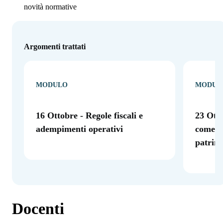
novità normative
Argomenti trattati
MODULO
MODUL
16 Ottobre - Regole fiscali e
23 Otto
adempimenti operativi
come s
patrim
Docenti