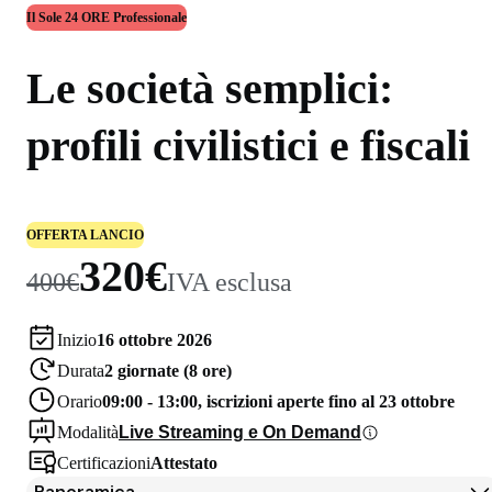
Il Sole 24 ORE Professionale
Le società semplici:
profili civilistici e fiscali
OFFERTA LANCIO
320€
400€
IVA esclusa
Inizio
16 ottobre 2026
Durata
2 giornate (8 ore)
Orario
09:00 - 13:00, iscrizioni aperte fino al 23 ottobre
Modalità
Live Streaming e On Demand
Certificazioni
Attestato
Panoramica