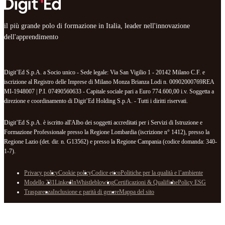
il più grande polo di formazione in Italia, leader nell'innovazione
dell'apprendimento
Digit’Ed S.p.A. a Socio unico - Sede legale: Via San Vigilio 1 - 20142 Milano C.F. e
iscrizione al Registro delle Imprese di Milano Monza Brianza Lodi n. 00902000769REA
MI-1948007 | P.I. 07490560633 - Capitale sociale pari a Euro 774.600,00 i.v. Soggetta a
direzione e coordinamento di Digit’Ed Holding S.p.A. - Tutti i diritti riservati.
Digit’Ed S.p.A. è iscritto all'Albo dei soggetti accreditati per i Servizi di Istruzione e
Formazione Professionale presso la Regione Lombardia (iscrizione n° 1412), presso la
Regione Lazio (det. dir. n. G13562) e presso la Regione Campania (codice domanda: 340-
1-7).
Privacy policy
Cookie policy
Codice etico
Politiche per la qualità e l’ambiente
Modello 231
LinkedIn
Whistleblowing
Certificazioni & Qualifiche
Policy ESG
Trasparenza
Inclusione e parità di genere
Mappa del sito