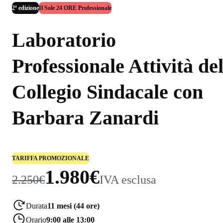
2ª edizione
Il Sole 24 ORE Professionale
Laboratorio
Professionale Attività de
Collegio Sindacale con
Barbara Zanardi
TARIFFA PROMOZIONALE
1.980€
2.250€
IVA esclusa
Durata
11 mesi (44 ore)
Orario
9:00 alle 13:00