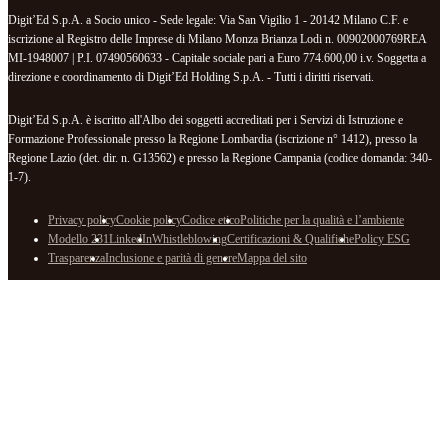
Digit’Ed S.p.A. a Socio unico - Sede legale: Via San Vigilio 1 - 20142 Milano C.F. e
iscrizione al Registro delle Imprese di Milano Monza Brianza Lodi n. 00902000769REA
MI-1948007 | P.I. 07490560633 - Capitale sociale pari a Euro 774.600,00 i.v. Soggetta a
direzione e coordinamento di Digit’Ed Holding S.p.A. - Tutti i diritti riservati.
Digit’Ed S.p.A. è iscritto all'Albo dei soggetti accreditati per i Servizi di Istruzione e
Formazione Professionale presso la Regione Lombardia (iscrizione n° 1412), presso la
Regione Lazio (det. dir. n. G13562) e presso la Regione Campania (codice domanda: 340-
1-7).
Privacy policy
Cookie policy
Codice etico
Politiche per la qualità e l’ambiente
Modello 231
LinkedIn
Whistleblowing
Certificazioni & Qualifiche
Policy ESG
Trasparenza
Inclusione e parità di genere
Mappa del sito