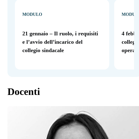
MODULO
MODUL
21 gennaio – Il ruolo, i requisiti
4 febb
e l’avvio dell’incarico del
collegi
collegio sindacale
operati
Docenti