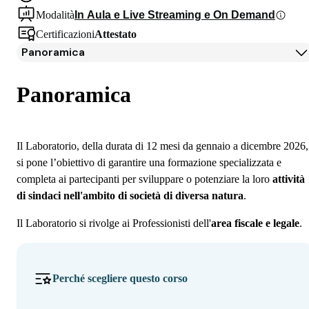
Modalità
In Aula e Live Streaming e On Demand
Certificazioni
Attestato
Panoramica
Panoramica
Programma
Panoramica
Docenti
Iscrizione
Il Laboratorio, della durata di 12 mesi da gennaio a dicembre 2026,
si pone l’obiettivo di garantire una formazione specializzata e
completa ai partecipanti per sviluppare o potenziare la loro
attività
di sindaci nell'ambito di società di diversa natura
.
Il Laboratorio si rivolge ai Professionisti dell'
area fiscale e legale
.
Perché scegliere questo corso