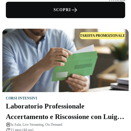
IVA esclusa
SCOPRI
TARIFFA PROMOZIONALE
CORSI INTENSIVI
Laboratorio Professionale
Accertamento e Riscossione con Luigi
In Aula, Live Streaming, On Demand
Lovecchio
11 mesi (44 ore)