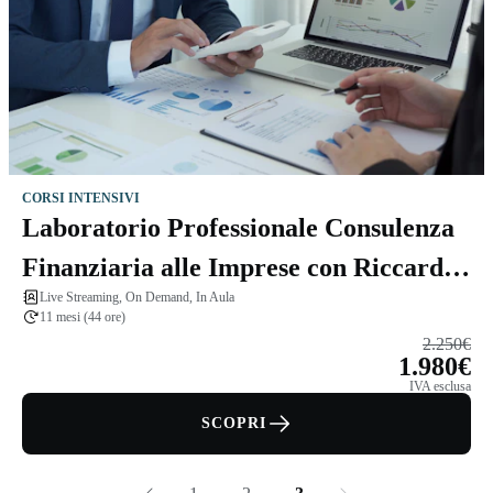
CORSI INTENSIVI
Laboratorio Professionale Consulenza
Finanziaria alle Imprese con Riccardo
Live Streaming, On Demand, In Aula
Andriolo
11 mesi (44 ore)
2.250€
1.980€
IVA esclusa
SCOPRI