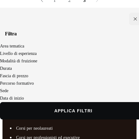
1
2
3
Filtra
Area tematica
Seguici sui social
Livello di esperienza
Modalità di fruizione
Durata
Master e corsi per profilo
Fascia di prezzo
Business e Comunicazione
Percorso formativo
Sede
Chi siamo
Data di inizio
Documenti e trasparenza
APPLICA FILTRI
Master e corsi per profilo
Corsi per neolaureati
Corsi per professionisti ed executive