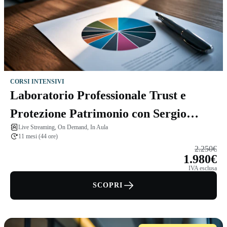
CORSI INTENSIVI
Laboratorio Professionale Trust e
Protezione Patrimonio con Sergio
Live Streaming, On Demand, In Aula
Pellegrino
11 mesi (44 ore)
2.250€
1.980€
IVA esclusa
SCOPRI