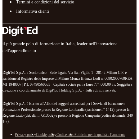
Termini e condizioni del servizio
Informativa clienti
il più grande polo di formazione in Italia, leader nell'innovazione
dell'apprendimento
Digit’Ed S.p.A. a Socio unico - Sede legale: Via San Vigilio 1 - 20142 Milano C.F. e
iscrizione al Registro delle Imprese di Milano Monza Brianza Lodi n. 00902000769REA
MI-1948007 | P.I. 07490560633 - Capitale sociale pari a Euro 774.600,00 i.v. Soggetta a
direzione e coordinamento di Digit’Ed Holding S.p.A. - Tutti i diritti riservati.
Digit’Ed S.p.A. è iscritto all'Albo dei soggetti accreditati per i Servizi di Istruzione e
Formazione Professionale presso la Regione Lombardia (iscrizione n° 1412), presso la
Regione Lazio (det. dir. n. G13562) e presso la Regione Campania (codice domanda: 340-
1-7).
Privacy policy
Cookie policy
Codice etico
Politiche per la qualità e l’ambiente