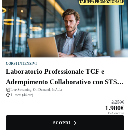
TARIFFA PROMOZIONALE
CORSI INTENSIVI
Laboratorio Professionale TCF e
Adempimento Collaborativo con STS
Live Streaming, On Demand, In Aula
Deloitte
11 mesi (44 ore)
2.250€
1.980€
IVA esclusa
SCOPRI