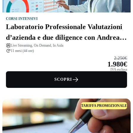
CORSI INTENSIVI
Laboratorio Professionale Valutazioni
d’azienda e due diligence con Andrea
Live Streaming, On Demand, In Aula
Arrigo Panato
11 mesi (44 ore)
2.250€
1.980€
IVA esclusa
SCOPRI
TARIFFA PROMOZIONALE