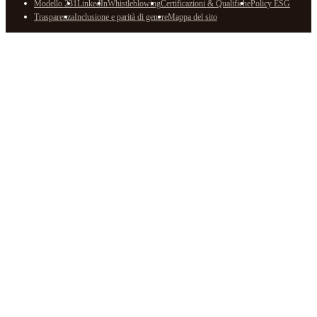
Modello 231
LinkedIn
Whistleblowing
Certificazioni & Qualifiche
Policy ESG
Trasparenza
Inclusione e parità di genere
Mappa del sito