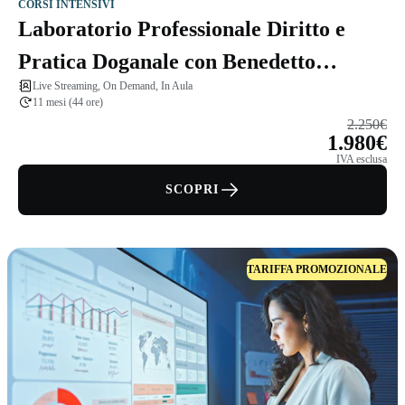
CORSI INTENSIVI
Laboratorio Professionale Diritto e
Pratica Doganale con Benedetto
Live Streaming, On Demand, In Aula
Santacroce
11 mesi (44 ore)
2.250€
1.980€
IVA esclusa
SCOPRI
TARIFFA PROMOZIONALE