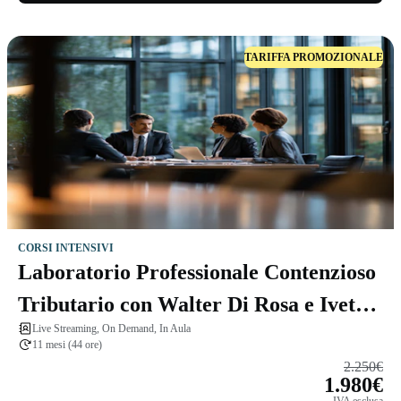
TARIFFA PROMOZIONALE
CORSI INTENSIVI
Laboratorio Professionale Contenzioso
Tributario con Walter Di Rosa e Ivetta
Live Streaming, On Demand, In Aula
Macellari
11 mesi (44 ore)
2.250€
1.980€