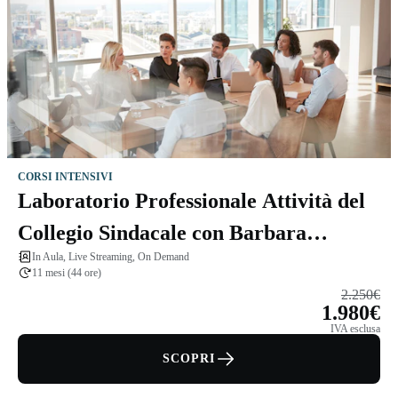
CORSI INTENSIVI
Laboratorio Professionale Attività del
Collegio Sindacale con Barbara
In Aula, Live Streaming, On Demand
Zanardi
11 mesi (44 ore)
2.250€
1.980€
IVA esclusa
SCOPRI