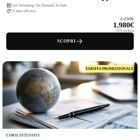
Live Streaming, On Demand, In Aula
Vaciago
11 mesi (44 ore)
2.250€
1.980€
IVA esclusa
SCOPRI
TARIFFA PROMOZIONALE
CORSI INTENSIVI