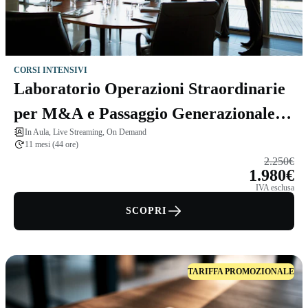
CORSI INTENSIVI
Laboratorio Operazioni Straordinarie
per M&A e Passaggio Generazionale
In Aula, Live Streaming, On Demand
con Primo Ceppellini
11 mesi (44 ore)
2.250€
1.980€
IVA esclusa
SCOPRI
TARIFFA PROMOZIONALE