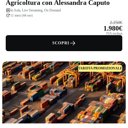
Agricoltura con Alessandra Caputo
In Aula, Live Streaming, On Demand
11 mesi (44 ore)
2.250€
1.980€
IVA esclusa
SCOPRI
TARIFFA PROMOZIONALE