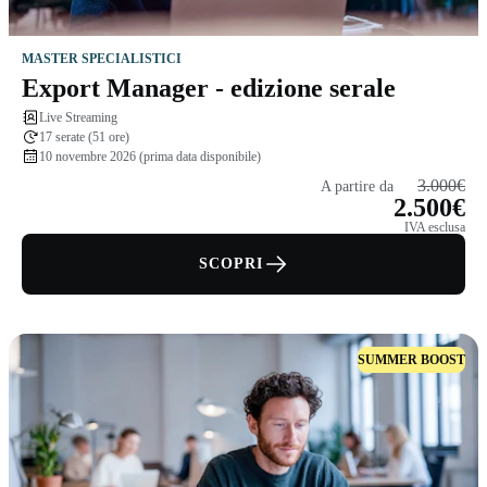
MASTER SPECIALISTICI
Export Manager - edizione serale
Live Streaming
17 serate (51 ore)
10 novembre 2026 (prima data disponibile)
3.000€
A partire da
2.500€
IVA esclusa
SCOPRI
SUMMER BOOST