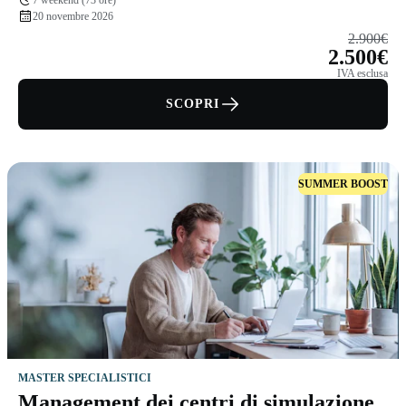
7 weekend (73 ore)
20 novembre 2026
2.900€
2.500€
IVA esclusa
SCOPRI
SUMMER BOOST
MASTER SPECIALISTICI
Management dei centri di simulazione