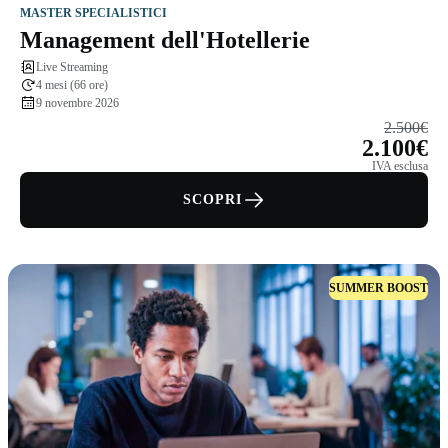
MASTER SPECIALISTICI
Management dell'Hotellerie
Live Streaming
4 mesi (66 ore)
9 novembre 2026
2.500€
2.100€
IVA esclusa
SCOPRI
SUMMER BOOST