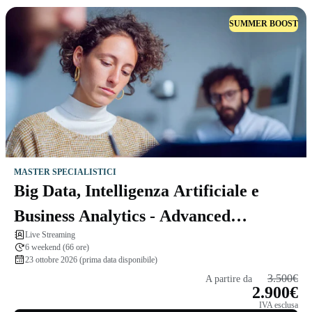
SUMMER BOOST
MASTER SPECIALISTICI
Big Data, Intelligenza Artificiale e
Business Analytics - Advanced
Live Streaming
Program
6 weekend (66 ore)
23 ottobre 2026 (prima data disponibile)
3.500€
A partire da
2.900€
IVA esclusa