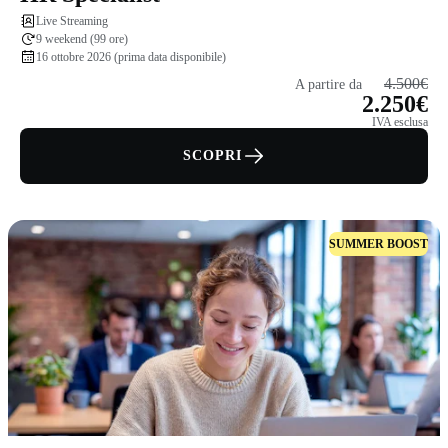
Live Streaming
9 weekend (99 ore)
16 ottobre 2026 (prima data disponibile)
4.500€
A partire da
2.250€
IVA esclusa
SCOPRI
SUMMER BOOST