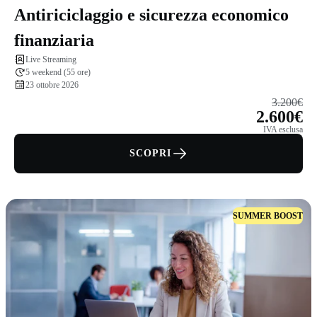
Antiriciclaggio e sicurezza economico
finanziaria
Live Streaming
5 weekend (55 ore)
23 ottobre 2026
3.200€
2.600€
IVA esclusa
SCOPRI
SUMMER BOOST