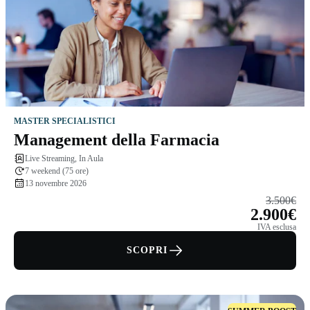
MASTER SPECIALISTICI
Management della Farmacia
Live Streaming, In Aula
7 weekend (75 ore)
13 novembre 2026
3.500€
2.900€
IVA esclusa
SCOPRI