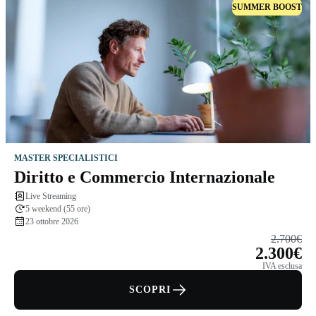
SUMMER BOOST
MASTER SPECIALISTICI
Diritto e Commercio Internazionale
Live Streaming
5 weekend (55 ore)
23 ottobre 2026
2.700€
2.300€
IVA esclusa
SCOPRI