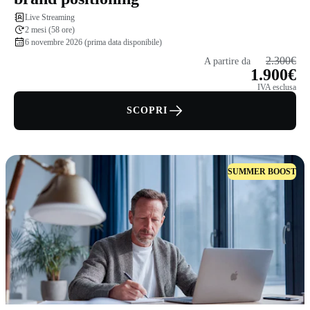
Live Streaming
2 mesi (58 ore)
6 novembre 2026 (prima data disponibile)
2.300€
A partire da
1.900€
IVA esclusa
SCOPRI
SUMMER BOOST