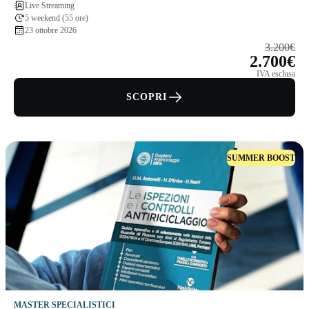
Live Streaming
5 weekend (55 ore)
23 ottobre 2026
3.200€
2.700€
IVA esclusa
SCOPRI
SUMMER BOOST
MASTER SPECIALISTICI