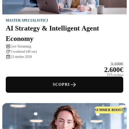
MASTER SPECIALISTICI
AI Strategy & Intelligent Agent
Economy
Live Streaming
5 weekend (40 ore)
23 ottobre 2026
3.100€
2.600€
IVA esclusa
SCOPRI
SUMMER BOOST