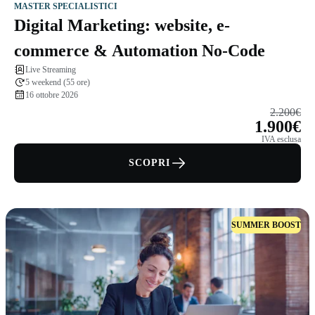
MASTER SPECIALISTICI
Digital Marketing: website, e-
commerce & Automation No-Code
Live Streaming
5 weekend (55 ore)
16 ottobre 2026
2.200€
1.900€
IVA esclusa
SCOPRI
SUMMER BOOST