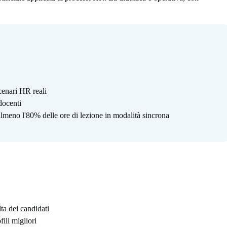
scenari HR reali
docenti
lmeno l'80% delle ore di lezione in modalità sincrona
lta dei candidati
fili migliori