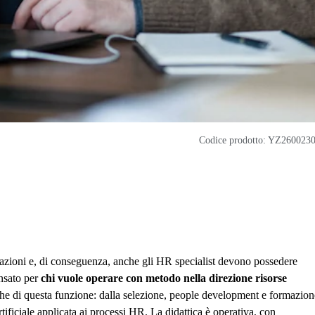
Codice prodotto: YZ260023
zioni e, di conseguenza, anche gli HR specialist devono possedere
nsato per
chi vuole operare con metodo nella direzione risorse
stiche di questa funzione: dalla selezione, people development e formazion
rtificiale applicata ai processi HR. La didattica è operativa, con