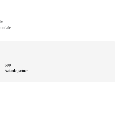
le
iendale
600
Aziende partner