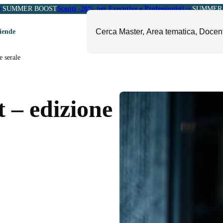
SUMMER BOOST
Sconti -20% per Executive e Professionisti
SUMMER 
ziende
e serale
ori
mministrazione, Finanza e
ESG, Sostenibilità, Energia e
ontrollo
Ambiente
 – edizione
eadership e Soft Skills
Fashion e Luxury
roject Management
Food, Beverage e Turismo
etail, Sales e Export
Arte, Cultura e Sport
anità e Pharma
Giornalismo
ubblica Amministrazione
Il Sole 24 ORE Professionale