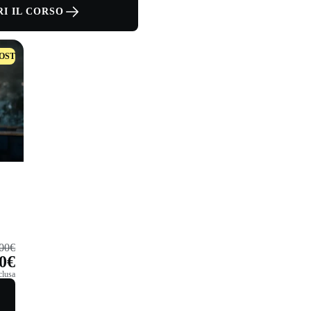
I IL CORSO
OST
500€
00€
clusa