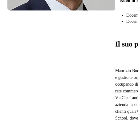
Ruoli in 
Docent
Docent
Il suo 
Maurizio Bod
e gestione or
occupando di 
rete commerc
VanCleef and
azienda leade
clienti quali
School, dove 