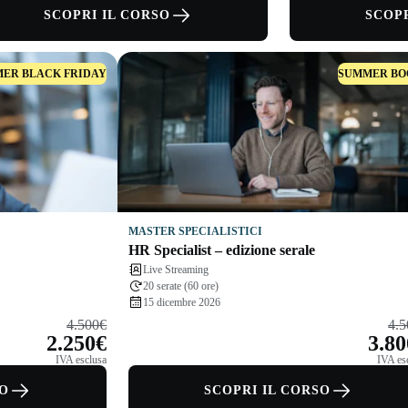
SCOPRI IL CORSO
SCOPR
ER BLACK FRIDAY
SUMMER BO
MASTER SPECIALISTICI
HR Specialist – edizione serale
Live Streaming
20 serate (60 ore)
15 dicembre 2026
4.500€
4.
2.250€
3.8
IVA esclusa
IVA es
SO
SCOPRI IL CORSO