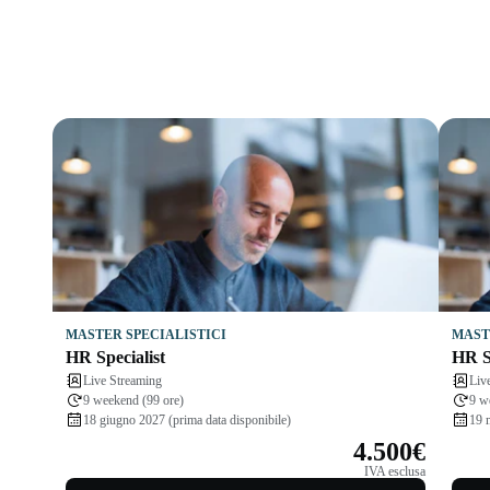
MASTER SPECIALISTICI
MAST
HR Specialist
HR Sp
Live Streaming
Liv
9 weekend (99 ore)
9 w
18 giugno 2027 (prima data disponibile)
19 
4.500€
IVA esclusa