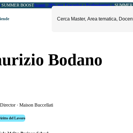
SUMMER BOOST
Sconti -20% per Executive e Professionisti
SUMMER 
ziende
ori
mministrazione, Finanza e
ESG, Sostenibilità, Energia e
urizio Bodano
ontrollo
Ambiente
eadership e Soft Skills
Fashion e Luxury
roject Management
Food, Beverage e Turismo
etail, Sales e Export
Arte, Cultura e Sport
anità e Pharma
Giornalismo
ubblica Amministrazione
Il Sole 24 ORE Professionale
Director
·
Maison Buccellati
ritto del Lavoro