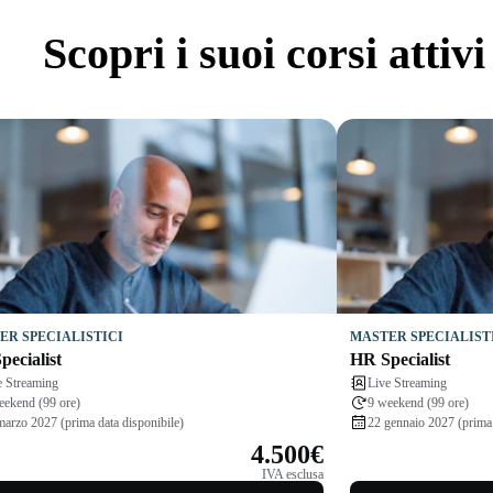
Scopri
i suoi corsi attivi
ER SPECIALISTICI
MASTER SPECIALIST
ecialist
HR Specialist
e Streaming
Live Streaming
eekend (99 ore)
9 weekend (99 ore)
marzo 2027 (prima data disponibile)
22 gennaio 2027 (prima 
4.500€
IVA esclusa