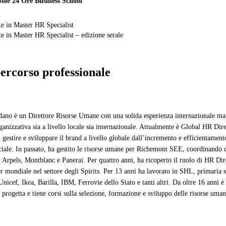
Sole 24 Ore Business School
e in Master HR Specialist
e in Master HR Specialist – edizione serale
percorso professionale
ano è un Direttore Risorse Umane con una solida esperienza internazionale matu
ganizzativa sia a livello locale sia internazionale. Attualmente è Global HR Dire
gestire e sviluppare il brand a livello globale dall’incremento e efficientament
iale. In passato, ha gestito le risorse umane per Richemont SEE, coordinando d
 Arpels, Montblanc e Panerai. Per quattro anni, ha ricoperto il ruolo di HR Di
r mondiale nel settore degli Spirits. Per 13 anni ha lavorato in SHL, primaria 
 Unicef, Ikea, Barilla, IBM, Ferrovie dello Stato e tanti altri. Da oltre 16 anni
progetta e tiene corsi sulla selezione, formazione e sviluppo delle risorse uman