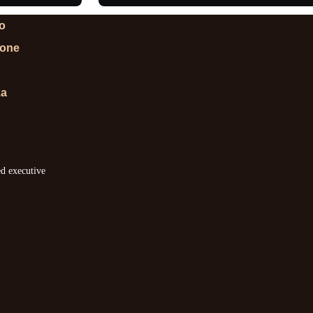
lo
ione
za
ed executive