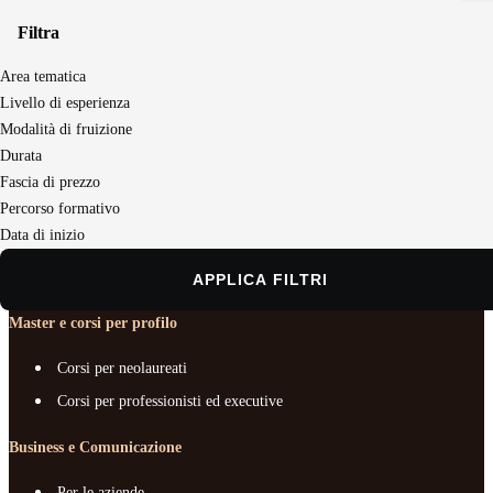
Filtra
Area tematica
Seguici sui social
Livello di esperienza
Modalità di fruizione
Durata
Master e corsi per profilo
Fascia di prezzo
Business e Comunicazione
Percorso formativo
Data di inizio
Chi siamo
Documenti e trasparenza
APPLICA FILTRI
Master e corsi per profilo
Corsi per neolaureati
Corsi per professionisti ed executive
Business e Comunicazione
Per le aziende