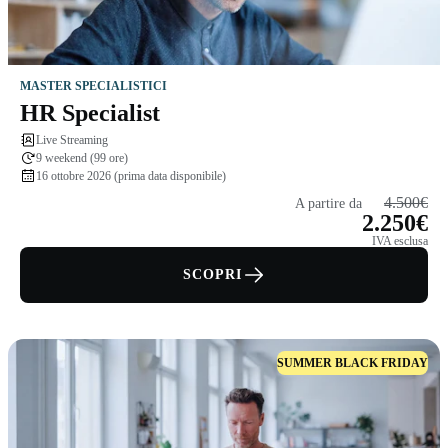
MASTER SPECIALISTICI
HR Specialist
Live Streaming
9 weekend (99 ore)
16 ottobre 2026 (prima data disponibile)
4.500€
A partire da
2.250€
IVA esclusa
SCOPRI
SUMMER BLACK FRIDAY