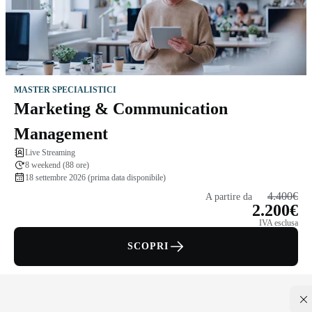
MASTER SPECIALISTICI
Marketing & Communication
Management
Live Streaming
8 weekend (88 ore)
18 settembre 2026 (prima data disponibile)
4.400€
A partire da
2.200€
IVA esclusa
SCOPRI