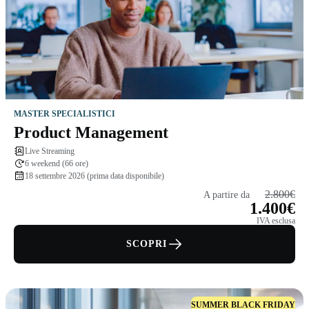
MASTER SPECIALISTICI
Product Management
Live Streaming
6 weekend (66 ore)
18 settembre 2026 (prima data disponibile)
2.800€
A partire da
1.400€
IVA esclusa
SCOPRI
SUMMER BLACK FRIDAY