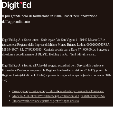
il più grande polo di formazione in Italia, leader nell'innovazione
dell'apprendimento
Digit’Ed S.p.A. a Socio unico - Sede legale: Via San Vigilio 1 - 20142 Milano C.F. e
iscrizione al Registro delle Imprese di Milano Monza Brianza Lodi n. 00902000769REA
MI-1948007 | P.I. 07490560633 - Capitale sociale pari a Euro 774.600,00 i.v. Soggetta a
direzione e coordinamento di Digit’Ed Holding S.p.A. - Tutti i diritti riservati.
Digit’Ed S.p.A. è iscritto all'Albo dei soggetti accreditati per i Servizi di Istruzione e
Formazione Professionale presso la Regione Lombardia (iscrizione n° 1412), presso la
Regione Lazio (det. dir. n. G13562) e presso la Regione Campania (codice domanda: 340-
1-7).
Privacy policy
Cookie policy
Codice etico
Politiche per la qualità e l’ambiente
Modello 231
LinkedIn
Whistleblowing
Certificazioni & Qualifiche
Policy ESG
Trasparenza
Inclusione e parità di genere
Mappa del sito