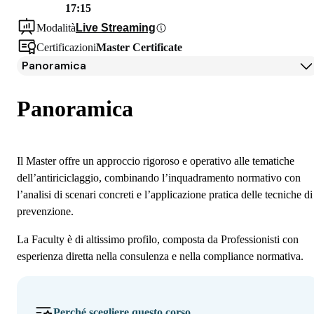
17:15
Modalità
Live Streaming
Certificazioni
Master Certificate
Panoramica
Panoramica
Programma
Panoramica
Docenti
Partner
Iscrizione
Il Master offre un approccio rigoroso e operativo alle tematiche
Borse di studio e finanziamenti
dell’antiriciclaggio, combinando l’inquadramento normativo con
Open Day
l’analisi di scenari concreti e l’applicazione pratica delle tecniche di
Domande frequenti
prevenzione.
La Faculty è di altissimo profilo, composta da Professionisti con
esperienza diretta nella consulenza e nella compliance normativa.
Perché scegliere questo corso