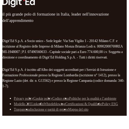
il più grande polo di formazione in Italia, leader nell'innovazione
dell'apprendimento
Digit’Ed S.p.A. a Socio unico - Sede legale: Via San Vigilio 1 - 20142 Milano C.F. e
iscrizione al Registro delle Imprese di Milano Monza Brianza Lodi n. 00902000769REA
MI-1948007 | P.I. 07490560633 - Capitale sociale pari a Euro 774.600,00 i.v. Soggetta a
direzione e coordinamento di Digit’Ed Holding S.p.A. - Tutti i diritti riservati.
Digit’Ed S.p.A. è iscritto all'Albo dei soggetti accreditati per i Servizi di Istruzione e
Formazione Professionale presso la Regione Lombardia (iscrizione n° 1412), presso la
Regione Lazio (det. dir. n. G13562) e presso la Regione Campania (codice domanda: 340-
1-7).
Privacy policy
Cookie policy
Codice etico
Politiche per la qualità e l’ambiente
Modello 231
LinkedIn
Whistleblowing
Certificazioni & Qualifiche
Policy ESG
Trasparenza
Inclusione e parità di genere
Mappa del sito