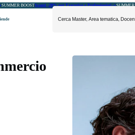
SUMMER BOOST
Sconti -20% per Executive e Professionisti
SUMMER 
ziende
ori
mministrazione, Finanza e
ESG, Sostenibilità, Energia e
ontrollo
Ambiente
mmercio
eadership e Soft Skills
Fashion e Luxury
roject Management
Food, Beverage e Turismo
etail, Sales e Export
Arte, Cultura e Sport
anità e Pharma
Giornalismo
ubblica Amministrazione
Il Sole 24 ORE Professionale