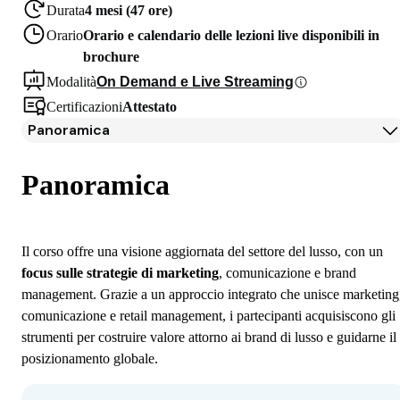
Durata
4 mesi (47 ore)
Orario
Orario e calendario delle lezioni live disponibili in
brochure
Modalità
On Demand e Live Streaming
Certificazioni
Attestato
Panoramica
Panoramica
Programma
Panoramica
Docenti
Iscrizione
Il corso offre una visione aggiornata del settore del lusso, con un
focus sulle strategie di marketing
, comunicazione e brand
management. Grazie a un approccio integrato che unisce marketing
comunicazione e retail management, i partecipanti acquisiscono gli
strumenti per costruire valore attorno ai brand di lusso e guidarne il
posizionamento globale.