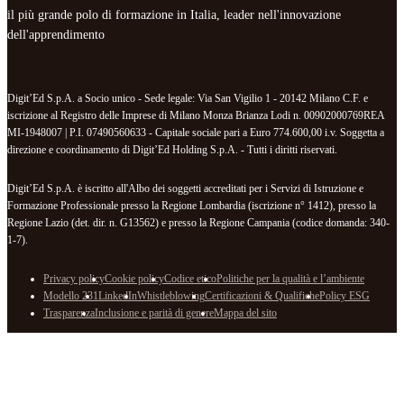
il più grande polo di formazione in Italia, leader nell'innovazione
dell'apprendimento
Digit’Ed S.p.A. a Socio unico - Sede legale: Via San Vigilio 1 - 20142 Milano C.F. e
iscrizione al Registro delle Imprese di Milano Monza Brianza Lodi n. 00902000769REA
MI-1948007 | P.I. 07490560633 - Capitale sociale pari a Euro 774.600,00 i.v. Soggetta a
direzione e coordinamento di Digit’Ed Holding S.p.A. - Tutti i diritti riservati.
Digit’Ed S.p.A. è iscritto all'Albo dei soggetti accreditati per i Servizi di Istruzione e
Formazione Professionale presso la Regione Lombardia (iscrizione n° 1412), presso la
Regione Lazio (det. dir. n. G13562) e presso la Regione Campania (codice domanda: 340-
1-7).
Privacy policy
Cookie policy
Codice etico
Politiche per la qualità e l’ambiente
Modello 231
LinkedIn
Whistleblowing
Certificazioni & Qualifiche
Policy ESG
Trasparenza
Inclusione e parità di genere
Mappa del sito