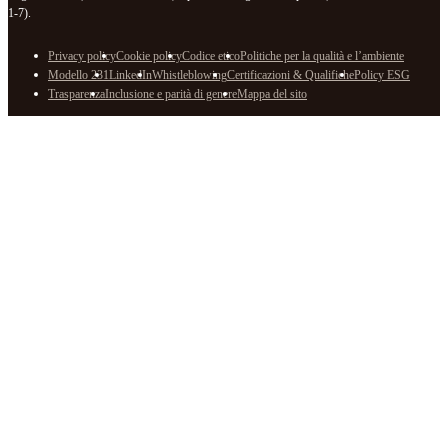
1-7).
Privacy policy
Cookie policy
Codice etico
Politiche per la qualità e l’ambiente
Modello 231
LinkedIn
Whistleblowing
Certificazioni & Qualifiche
Policy ESG
Trasparenza
Inclusione e parità di genere
Mappa del sito