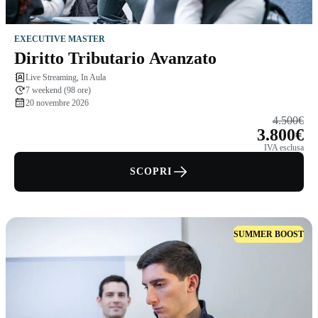
EXECUTIVE MASTER
Diritto Tributario Avanzato
Live Streaming, In Aula
7 weekend (98 ore)
20 novembre 2026
4.500€
3.800€
IVA esclusa
SCOPRI
SUMMER BOOST