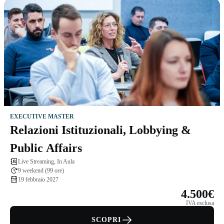
EXECUTIVE MASTER
Relazioni Istituzionali, Lobbying &
Public Affairs
Live Streaming, In Aula
9 weekend (99 ore)
19 febbraio 2027
4.500€
IVA esclusa
SCOPRI