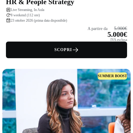
HR & People Strategy
Live Streaming, In Aula
8 weekend (112 ore)
23 ottobre 2026 (prima data disponibile)
5.900€
A partire da
5.000€
IVA esclusa
SCOPRI
SUMMER BOOST