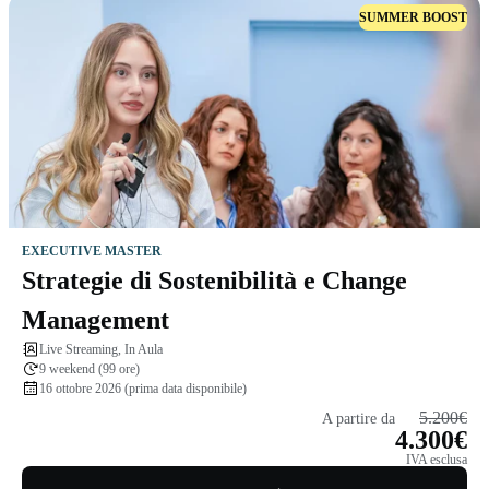
SUMMER BOOST
EXECUTIVE MASTER
Strategie di Sostenibilità e Change
Management
Live Streaming, In Aula
9 weekend (99 ore)
16 ottobre 2026 (prima data disponibile)
5.200€
A partire da
4.300€
IVA esclusa