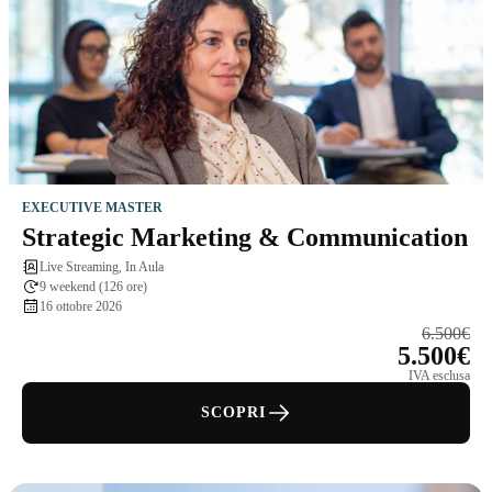
EXECUTIVE MASTER
Strategic Marketing & Communication
Live Streaming, In Aula
9 weekend (126 ore)
16 ottobre 2026
6.500€
5.500€
IVA esclusa
SCOPRI