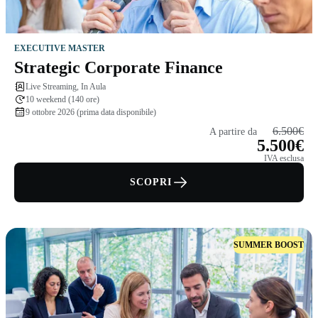
EXECUTIVE MASTER
Strategic Corporate Finance
Live Streaming, In Aula
10 weekend (140 ore)
9 ottobre 2026 (prima data disponibile)
6.500€
A partire da
5.500€
IVA esclusa
SCOPRI
SUMMER BOOST