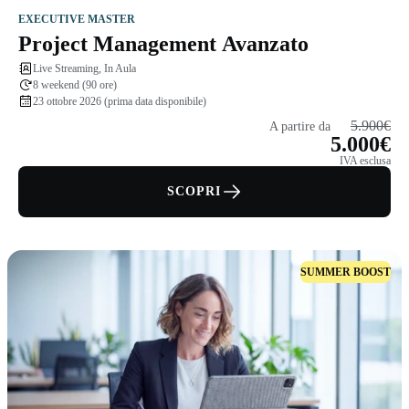
EXECUTIVE MASTER
Project Management Avanzato
Live Streaming, In Aula
8 weekend (90 ore)
23 ottobre 2026 (prima data disponibile)
5.900€
A partire da
5.000€
IVA esclusa
SCOPRI
SUMMER BOOST