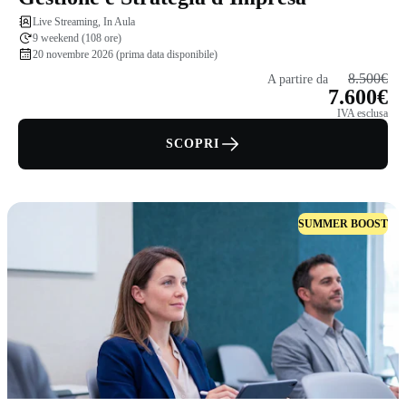
Live Streaming, In Aula
9 weekend (108 ore)
20 novembre 2026 (prima data disponibile)
8.500€
A partire da
7.600€
IVA esclusa
SCOPRI
SUMMER BOOST