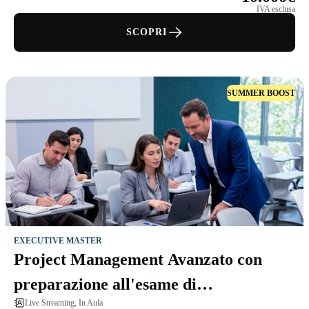
IVA esclusa
SCOPRI
SUMMER BOOST
EXECUTIVE MASTER
Project Management Avanzato con
preparazione all'esame di
Live Streaming, In Aula
certificazione PMP®