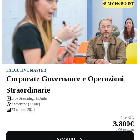
SUMMER BOOST
EXECUTIVE MASTER
Corporate Governance e Operazioni
Straordinarie
Live Streaming, In Aula
7 weekend (77 ore)
23 ottobre 2026
4.500€
3.800€
IVA esclusa
SCOPRI