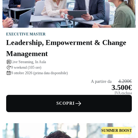
EXECUTIVE MASTER
Leadership, Empowerment & Change
Management
Live Streaming, In Aula
9 weekend (105 ore)
9 ottobre 2026 (prima data disponibile)
4.200€
A partire da
3.500€
IVA esclusa
SCOPRI
SUMMER BOOST