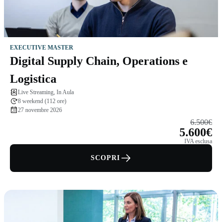
EXECUTIVE MASTER
Digital Supply Chain, Operations e
Logistica
Live Streaming, In Aula
8 weekend (112 ore)
27 novembre 2026
6.500€
5.600€
IVA esclusa
SCOPRI