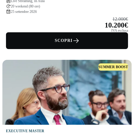
Live Streaming, In Aula
20 weekend (80 ore)
25 settembre 2026
12.000€
10.200€
IVA esclusa
SCOPRI
SUMMER BOOST
EXECUTIVE MASTER