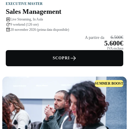
EXECUTIVE MASTER
Sales Management
Live Streaming, In Aula
9 weekend (126 ore)
20 novembre 2026 (prima data disponibile)
6.500€
A partire da
5.600€
IVA esclusa
SCOPRI
SUMMER BOOST