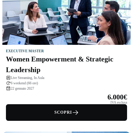
EXECUTIVE MASTER
Women Empowerment & Strategic
Leadership
Live Streaming, In Aula
6 weekend (66 ore)
22 gennaio 2027
6.000€
IVA esclusa
SCOPRI