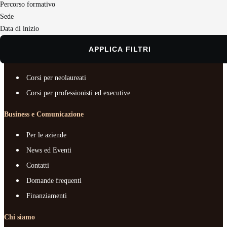
Business e Comunicazione
Percorso formativo
Sede
Chi siamo
Data di inizio
Documenti e trasparenza
APPLICA FILTRI
Master e corsi per profilo
Corsi per neolaureati
Corsi per professionisti ed executive
Business e Comunicazione
Per le aziende
News ed Eventi
Contatti
Domande frequenti
Finanziamenti
Chi siamo