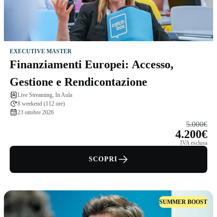
EXECUTIVE MASTER
Finanziamenti Europei: Accesso,
Gestione e Rendicontazione
Live Streaming, In Aula
8 weekend (112 ore)
23 ottobre 2026
5.000€
4.200€
IVA esclusa
SCOPRI
SUMMER BOOST