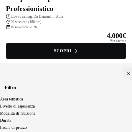
Professionistico
Live Streaming, On Demand, In Aula
20 weekend (160 ore)
10 novembre 2026
4.000€
IVA esclusa
SCOPRI
Filtra
Area tematica
Seguici sui social
Livello di esperienza
Modalità di fruizione
Durata
Master e corsi per profilo
Fascia di prezzo