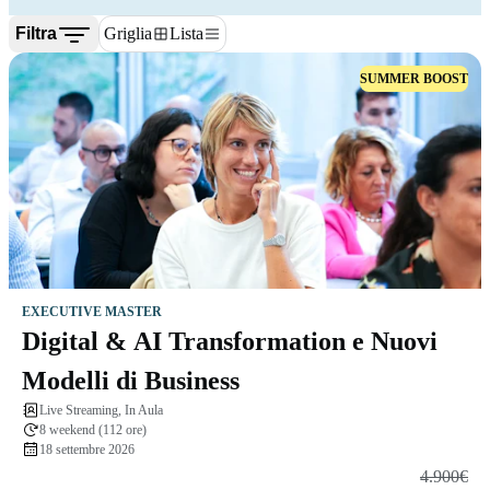
Filtra
Griglia
Lista
SUMMER BOOST
EXECUTIVE MASTER
Digital & AI Transformation e Nuovi
Modelli di Business
Live Streaming, In Aula
8 weekend (112 ore)
18 settembre 2026
4.900€