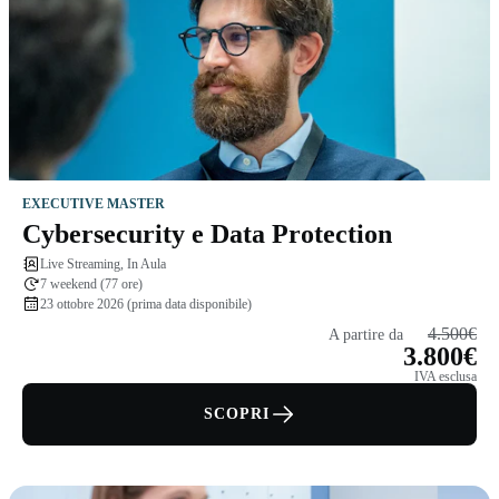
EXECUTIVE MASTER
Cybersecurity e Data Protection
Live Streaming, In Aula
7 weekend (77 ore)
23 ottobre 2026 (prima data disponibile)
4.500€
A partire da
3.800€
IVA esclusa
SCOPRI