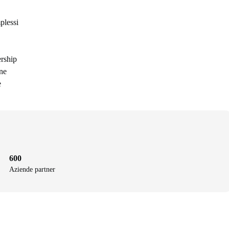
plessi
ership
one
e
600
Aziende partner