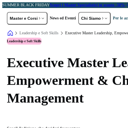
SUMMER BLACK FRIDAY
Scopri i Master Specialistici in sconto -50%
Master e Corsi
News ed Eventi
Chi Siamo
Per le a
Leadership e Soft Skills
Executive Master Leadership, Empo
ER PROFILO
PER AREA TEMATICA
Storia e Val
Leadership e Soft Skills
eolaureati
EMBA e MBA
A
Docenti
C
rofessionisti ed Executive
Marketing e Comunicazione
Partner
Executive Master Le
L
HR, DE&I e Diritto del Lavoro
P
Digital Transformation,
Empowerment & Ch
Sei un'azienda?
Tecnologia e AI
R
Scopri le soluzioni formative pensate per
Diritto e Fisco
S
Management
te
General Management e
P
Gestione d'Impresa
Scopri di più