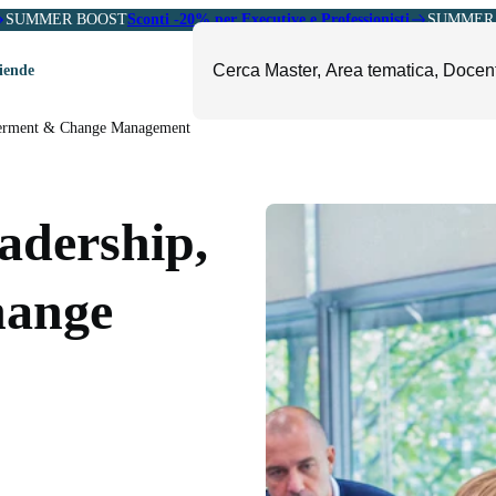
SUMMER BOOST
Sconti -20% per Executive e Professionisti
SUMMER 
ziende
werment & Change Management
ori
mministrazione, Finanza e
ESG, Sostenibilità, Energia e
ontrollo
Ambiente
adership,
eadership e Soft Skills
Fashion e Luxury
roject Management
Food, Beverage e Turismo
ange
etail, Sales e Export
Arte, Cultura e Sport
anità e Pharma
Giornalismo
ubblica Amministrazione
Il Sole 24 ORE Professionale