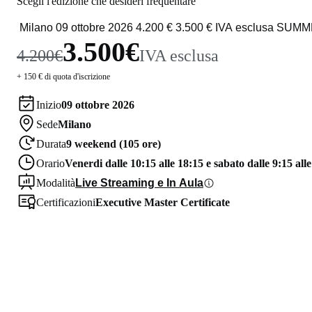
Scegli l'edizione che desideri frequentare
3.500€
4.200€
IVA esclusa
+ 150 € di quota d'iscrizione
Inizio
09 ottobre 2026
Sede
Milano
Durata
9 weekend (105 ore)
Orario
Venerdi dalle 10:15 alle 18:15 e sabato dalle 9:15 all
Modalità
Live Streaming e In Aula
Certificazioni
Executive Master Certificate