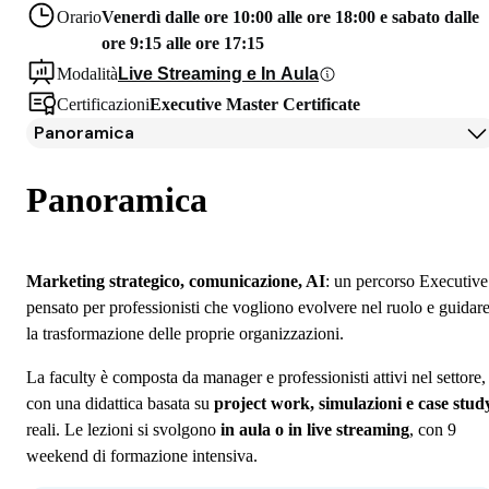
Orario
Venerdì dalle ore 10:00 alle ore 18:00 e sabato dalle
ore 9:15 alle ore 17:15
Modalità
Live Streaming e In Aula
Certificazioni
Executive Master Certificate
Panoramica
Panoramica
Programma
Panoramica
Docenti
Testimonianze Alumni
Iscrizione
Marketing strategico, comunicazione, AI
: un percorso Executive
Borse di studio e finanziamenti
pensato per professionisti che vogliono evolvere nel ruolo e guidar
Open Day
la trasformazione delle proprie organizzazioni.
Domande frequenti
La faculty è composta da manager e professionisti attivi nel settore,
con una didattica basata su
project work, simulazioni e case stud
reali. Le lezioni si svolgono
in aula o in live streaming
, con 9
weekend di formazione intensiva.