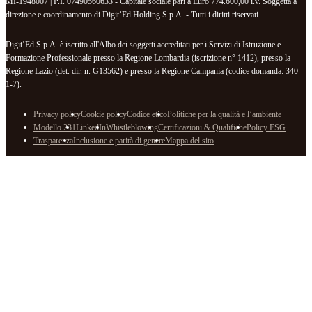
MI-1948007 | P.I. 07490560633 - Capitale sociale pari a Euro 774.600,00 i.v. Soggetta a
direzione e coordinamento di Digit’Ed Holding S.p.A. - Tutti i diritti riservati.
Digit’Ed S.p.A. è iscritto all'Albo dei soggetti accreditati per i Servizi di Istruzione e
Formazione Professionale presso la Regione Lombardia (iscrizione n° 1412), presso la
Regione Lazio (det. dir. n. G13562) e presso la Regione Campania (codice domanda: 340-
1-7).
Privacy policy
Cookie policy
Codice etico
Politiche per la qualità e l’ambiente
Modello 231
LinkedIn
Whistleblowing
Certificazioni & Qualifiche
Policy ESG
Trasparenza
Inclusione e parità di genere
Mappa del sito