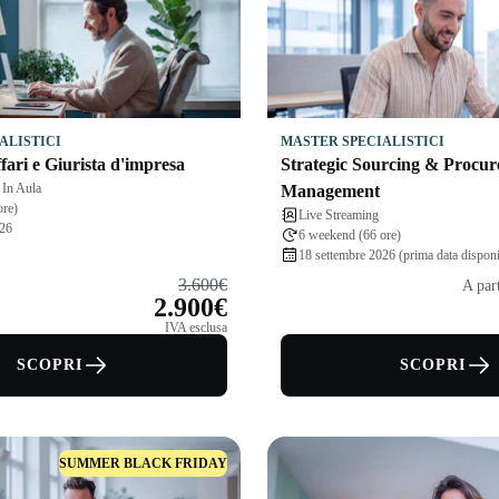
ALISTICI
MASTER SPECIALISTICI
fari e Giurista d'impresa
Strategic Sourcing & Procu
 In Aula
Management
ore)
Live Streaming
026
6 weekend (66 ore)
18 settembre 2026 (prima data disponi
3.600€
A par
2.900€
IVA esclusa
SCOPRI
SCOPRI
SUMMER BLACK FRIDAY