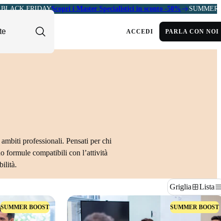
BLACK FRIDAY
Scopri i Master Specialistici in sconto -50%
SUMMER 
ACCEDI
PARLA CON NOI
 ambiti professionali. Pensati per chi
o formule compatibili con l’attività
ilità.
Griglia
Lista
SUMMER BOOST
SUMMER BOOST