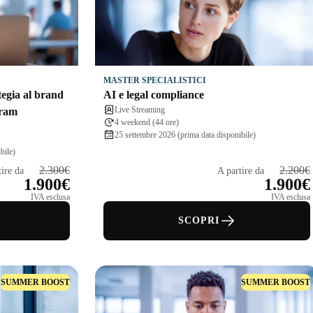
MASTER SPECIALISTICI
tegia al brand
AI e legal compliance
Live Streaming
gram
4 weekend (44 ore)
25 settembre 2026 (prima data disponibile)
bile)
2.300€
2.200€
tire da
A partire da
1.900€
1.900€
IVA esclusa
IVA esclusa
SCOPRI
SUMMER BOOST
SUMMER BOOST