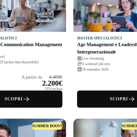
ALISTICI
MASTER SPECIALISTICI
 Communication Management
Age Management e Leaders
Intergenerazionale
ore)
Live Streaming
26 (prima data disponibile)
4 weekend (44 ore)
18 settembre 2026
4.400€
A partire da
2.200€
IVA esclusa
SCOPRI
SCOPRI
SUMMER BOOST
SUMMER