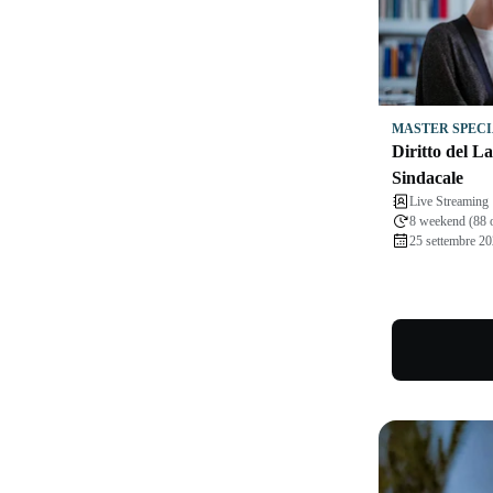
MASTER SPECI
Diritto del L
Sindacale
Live Streaming
8 weekend (88 
25 settembre 20