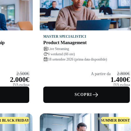
MASTER SPECIALISTICI
hip
Product Management
Live Streaming
6 weekend (66 ore)
18 settembre 2026 (prima data disponibile)
2.500€
2.800€
A partire da
2.000€
1.400€
IVA esclusa
IVA esclusa
SCOPRI
 BLACK FRIDAY
SUMMER BOOST