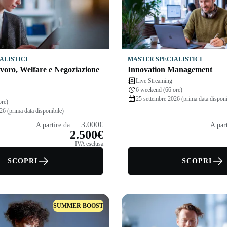
ALISTICI
MASTER SPECIALISTICI
avoro, Welfare e Negoziazione
Innovation Management
Live Streaming
6 weekend (66 ore)
25 settembre 2026 (prima data disponi
ore)
26 (prima data disponibile)
3.000€
A partire da
A par
2.500€
IVA esclusa
SCOPRI
SCOPRI
SUMMER BOOST