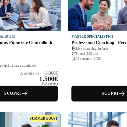
ALISTICI
MASTER SPECIALISTICI
ne, Finanza e Controllo di
Professional Coaching - Per
Live Streaming, In Aula
8 mesi (132 ore)
18 settembre 2026
26 (prima data disponibile)
3.000€
A partire da
1.500€
IVA esclusa
SCOPRI
SCOPRI
SUMMER BOOST