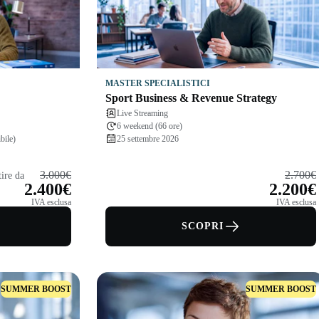
MASTER SPECIALISTICI
Sport Business & Revenue Strategy
Live Streaming
6 weekend (66 ore)
bile)
25 settembre 2026
3.000€
2.700€
tire da
2.400€
2.200€
IVA esclusa
IVA esclusa
SCOPRI
SUMMER BOOST
SUMMER BOOST