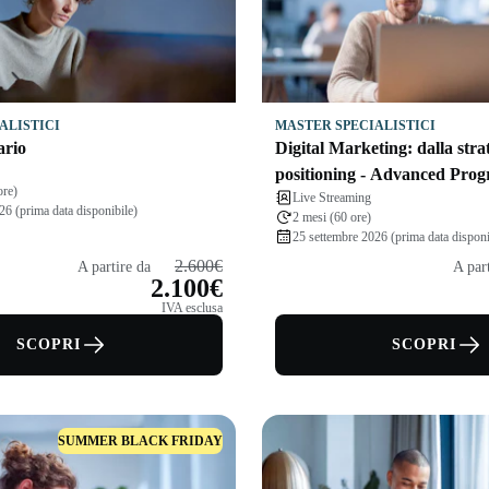
ALISTICI
MASTER SPECIALISTICI
ario
Digital Marketing: dalla stra
positioning - Advanced Pro
ore)
Live Streaming
26 (prima data disponibile)
2 mesi (60 ore)
25 settembre 2026 (prima data disponi
2.600€
A partire da
A par
2.100€
IVA esclusa
SCOPRI
SCOPRI
SUMMER BLACK FRIDAY