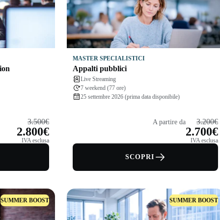
MASTER SPECIALISTICI
ion
Appalti pubblici
Live Streaming
7 weekend (77 ore)
25 settembre 2026 (prima data disponibile)
3.500€
3.200€
A partire da
2.800€
2.700€
IVA esclusa
IVA esclusa
SCOPRI
SUMMER BOOST
SUMMER BOOST