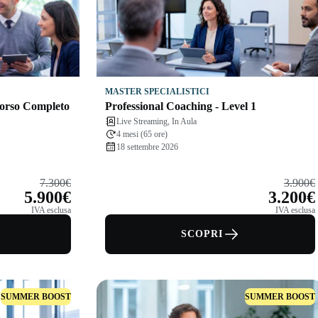
MASTER SPECIALISTICI
corso Completo
Professional Coaching - Level 1
Live Streaming, In Aula
4 mesi (65 ore)
18 settembre 2026
7.300€
3.900€
5.900€
3.200€
IVA esclusa
IVA esclusa
SCOPRI
SUMMER BOOST
SUMMER BOOST