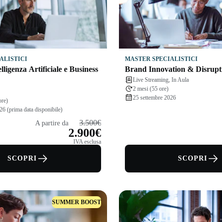
ALISTICI
MASTER SPECIALISTICI
lligenza Artificiale e Business
Brand Innovation & Disrupt
Live Streaming, In Aula
2 mesi (55 ore)
25 settembre 2026
ore)
26 (prima data disponibile)
3.500€
A partire da
2.900€
IVA esclusa
SCOPRI
SCOPRI
SUMMER BOOST