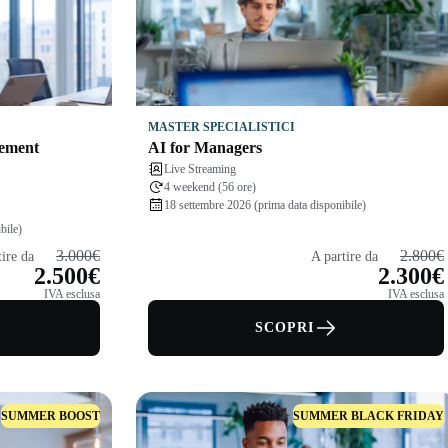
MASTER SPECIALISTICI
rement
AI for Managers
Live Streaming
4 weekend (56 ore)
18 settembre 2026 (prima data disponibile)
bile)
3.000€
2.800€
tire da
A partire da
2.500€
2.300€
IVA esclusa
IVA esclusa
SCOPRI
SUMMER BOOST
SUMMER BLACK FRIDAY