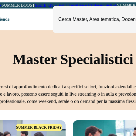
SUMMER BOOST
Sconti -20% per Executive e Professionisti
SUMMER 
ziende
ori
mministrazione, Finanza e
ESG, Sostenibilità, Energia e
Master Specialistici
ontrollo
Ambiente
eadership e Soft Skills
Fashion e Luxury
roject Management
Food, Beverage e Turismo
etail, Sales e Export
Arte, Cultura e Sport
orsi di approfondimento dedicati a specifici settori, funzioni aziendali e
 e lavoro, possono essere seguiti in live streaming o in aula e prevedon
anità e Pharma
Giornalismo
professionale, come weekend, serale o on demand per la massima flessib
ubblica Amministrazione
Il Sole 24 ORE Professionale
SUMMER BLACK FRIDAY