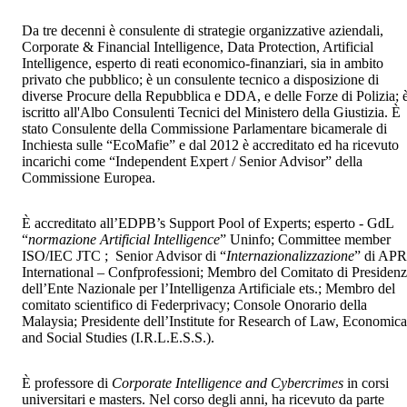
Da tre decenni è consulente di strategie organizzative aziendali,
Corporate & Financial Intelligence, Data Protection, Artificial
Intelligence, esperto di reati economico-finanziari, sia in ambito
privato che pubblico; è un consulente tecnico a disposizione di
diverse Procure della Repubblica e DDA, e delle Forze di Polizia; 
iscritto all'Albo Consulenti Tecnici del Ministero della Giustizia. È
stato Consulente della Commissione Parlamentare bicamerale di
Inchiesta sulle “EcoMafie” e dal 2012 è accreditato ed ha ricevuto
incarichi come “Independent Expert / Senior Advisor” della
Commissione Europea.
È accreditato
all’EDPB’s Support Pool of Experts; esperto - GdL
“
normazione Artificial Intelligence
” Uninfo; Committee member
ISO/IEC JTC ; Senior Advisor di “
Internazionalizzazione
” di APR
International – Confprofessioni; Membro del Comitato di Presiden
dell’Ente Nazionale per l’Intelligenza Artificiale ets.; Membro del
comitato scientifico di Federprivacy;
Console Onorario della
Malaysia; Presidente dell’Institute for Research of Law, Economica
and Social Studies (I.R.L.E.S.S.).
È professore di
Corporate Intelligence and Cybercrimes
in corsi
universitari e masters.
Nel corso degli anni, ha ricevuto da parte