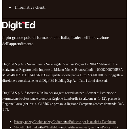
Informativa clienti
il più grande polo di formazione in Italia, leader nell'innovazione
dell'apprendimento
Digit’Ed S.p.A. a Socio unico - Sede legale: Via San Vigilio 1 - 20142 Milano C.F. e
iscrizione al Registro delle Imprese di Milano Monza Brianza Lodi n. 00902000769REA
MI-1948007 | P.I. 07490560633 - Capitale sociale pari a Euro 774.600,00 i.v. Soggetta a
direzione e coordinamento di Digit’Ed Holding S.p.A. - Tutti i diritti riservati.
Digit’Ed S.p.A. è iscritto all'Albo dei soggetti accreditati per i Servizi di Istruzione e
Formazione Professionale presso la Regione Lombardia (iscrizione n° 1412), presso la
Regione Lazio (det. dir. n. G13562) e presso la Regione Campania (codice domanda: 340-
1-7).
Privacy policy
Cookie policy
Codice etico
Politiche per la qualità e l’ambiente
Modello 231
LinkedIn
Whistleblowing
Certificazioni & Qualifiche
Policy ESG