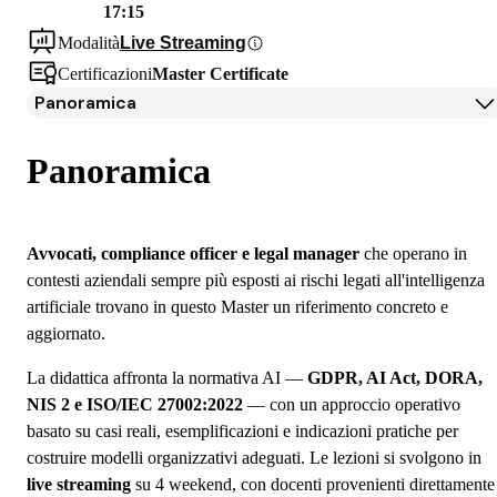
17:15
Modalità
Live Streaming
Certificazioni
Master Certificate
Panoramica
Panoramica
Docenti
Panoramica
Iscrizione
Borse di studio e finanziamenti
Open Day
Avvocati, compliance officer e legal manager
che operano in
Domande frequenti
contesti aziendali sempre più esposti ai rischi legati all'intelligenza
artificiale trovano in questo Master un riferimento concreto e
aggiornato.
La didattica affronta la normativa AI —
GDPR, AI Act, DORA,
NIS 2 e ISO/IEC 27002:2022
— con un approccio operativo
basato su casi reali, esemplificazioni e indicazioni pratiche per
costruire modelli organizzativi adeguati. Le lezioni si svolgono in
live streaming
su 4 weekend, con docenti provenienti direttamente