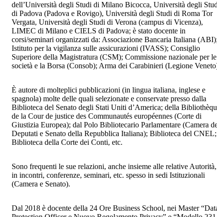
dell’Università degli Studi di Milano Bicocca, Università degli Stud
di Padova (Padova e Rovigo), Università degli Studi di Roma Tor
Vergata, Università degli Studi di Verona (campus di Vicenza),
LIMEC di Milano e CIELS di Padova; è
stato d
ocente in
corsi/seminari organizzati da:
Associazione Bancaria Italiana (ABI)
Istituto per la vigilanza sulle assicurazioni (IVASS);
Consiglio
Superiore della Magistratura (CSM); Commissione nazionale per le
società e la Borsa (Consob); Arma dei Carabinieri (Legione Veneto
È autore di molteplici pubblicazioni (in lingua italiana, inglese e
spagnola) molte delle quali selezionate e conservate presso dalla
Biblioteca del Senato degli Stati Uniti d’America; della Bibliothèq
de la Cour de justice des Communautés européennes (Corte di
Giustizia Europea); dal Polo Bibliotecario Parlamentare (Camera de
Deputati e Senato della Repubblica Italiana); Biblioteca del CNEL;
Biblioteca della Corte dei Conti, etc.
Sono frequenti le sue relazioni, anche insieme alle relative Autorità,
in incontri, conferenze, seminari, etc. spesso in sedi Istituzionali
(Camera e Senato).
Dal 2018 è docente della 24 Ore Business School, nei Master “Dat
Protection Officer e Nuovo Regolamento Privacy” e “Modello 231