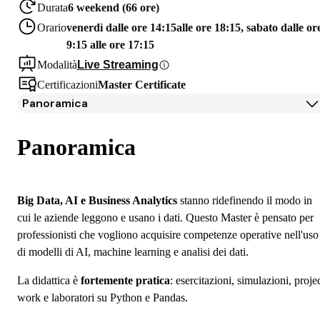
Durata
6 weekend (66 ore)
Orario
venerdì dalle ore 14:15alle ore 18:15, sabato dalle or
9:15 alle ore 17:15
Modalità
Live Streaming
Certificazioni
Master Certificate
Panoramica
Panoramica
Programma
Panoramica
Docenti
Iscrizione
Borse di studio e finanziamenti
Big Data, AI e Business Analytics
stanno ridefinendo il modo in
Open Day
cui le aziende leggono e usano i dati. Questo Master è pensato per
Domande frequenti
professionisti che vogliono acquisire competenze operative nell'uso
di modelli di AI, machine learning e analisi dei dati.
La didattica è
fortemente pratica
: esercitazioni, simulazioni, proje
work e laboratori su Python e Pandas.