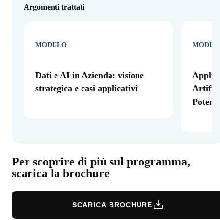
Argomenti trattati
MODULO
MODUL
Dati e AI in Azienda: visione
Applica
strategica e casi applicativi
Artific
Potenzi
Per scoprire di più sul programma,
scarica la brochure
SCARICA BROCHURE