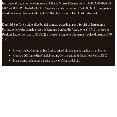
iscrizione al Registro delle Imprese di Milano Monza Brianza Lodi n. 00902000769REA
MI-1948007 | P.I. 07490560633 - Capitale sociale pari a Euro 774.600,00 i.v. Soggetta a
direzione e coordinamento di Digit’Ed Holding S.p.A. - Tutti i diritti riservati.
Digit’Ed S.p.A. è iscritto all'Albo dei soggetti accreditati per i Servizi di Istruzione e
Formazione Professionale presso la Regione Lombardia (iscrizione n° 1412), presso la
Regione Lazio (det. dir. n. G13562) e presso la Regione Campania (codice domanda: 340-
1-7).
Privacy policy
Cookie policy
Codice etico
Politiche per la qualità e l’ambiente
Modello 231
LinkedIn
Whistleblowing
Certificazioni & Qualifiche
Policy ESG
Trasparenza
Inclusione e parità di genere
Mappa del sito