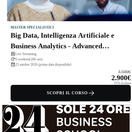
MASTER SPECIALISTICI
Big Data, Intelligenza Artificiale e
Business Analytics - Advanced
Live Streaming
Program
6 weekend (66 ore)
23 ottobre 2026 (prima data disponibile)
3.500€
2.900€
IVA esclusa
SCOPRI IL CORSO