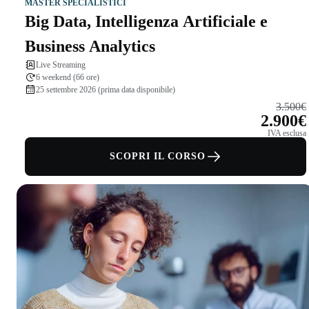
MASTER SPECIALISTICI
Big Data, Intelligenza Artificiale e
Business Analytics
Live Streaming
6 weekend (66 ore)
25 settembre 2026 (prima data disponibile)
3.500€
2.900€
IVA esclusa
SCOPRI IL CORSO