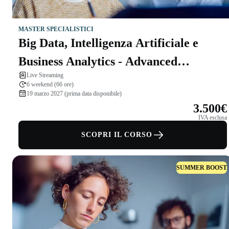
MASTER SPECIALISTICI
Big Data, Intelligenza Artificiale e
Business Analytics - Advanced
Live Streaming
Program
6 weekend (66 ore)
19 marzo 2027 (prima data disponibile)
3.500€
IVA esclusa
SCOPRI IL CORSO
SUMMER BOOST