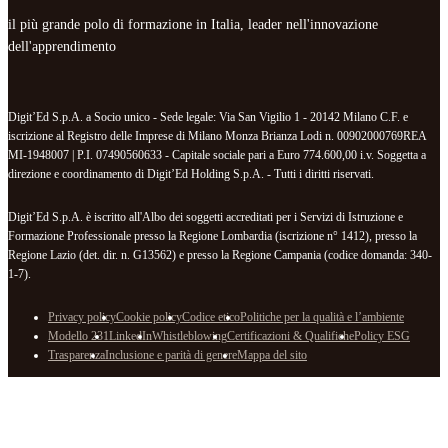
il più grande polo di formazione in Italia, leader nell'innovazione
dell'apprendimento
Digit’Ed S.p.A. a Socio unico - Sede legale: Via San Vigilio 1 - 20142 Milano C.F. e
iscrizione al Registro delle Imprese di Milano Monza Brianza Lodi n. 00902000769REA
MI-1948007 | P.I. 07490560633 - Capitale sociale pari a Euro 774.600,00 i.v. Soggetta a
direzione e coordinamento di Digit’Ed Holding S.p.A. - Tutti i diritti riservati.
Digit’Ed S.p.A. è iscritto all'Albo dei soggetti accreditati per i Servizi di Istruzione e
Formazione Professionale presso la Regione Lombardia (iscrizione n° 1412), presso la
Regione Lazio (det. dir. n. G13562) e presso la Regione Campania (codice domanda: 340-
1-7).
Privacy policy
Cookie policy
Codice etico
Politiche per la qualità e l’ambiente
Modello 231
LinkedIn
Whistleblowing
Certificazioni & Qualifiche
Policy ESG
Trasparenza
Inclusione e parità di genere
Mappa del sito