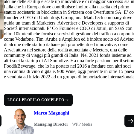
alcune delle startup e scale up innovative e di maggior successo sia i
Italia che in Europa dove contribuisce inoltre alla nascita del primo
statuto societario in blockchain in Svizzera con Overfuture SA. E’ co
founder e CEO di Underdogs Group, una Mad-Tech company dove
guida un team di Marketers, Advertiser e Developers a supporto di
Società internazionali. E’ Co-Founder e COO di Joturl, un SaaS con
oltre 10k utenti che fornisce servizi di gestione del traffico a corporat
come Vodafone, Tim, Aruba e Amplifon ed è inoltre socio ed Adviso
di alcune delle startup italiane più promettenti ed innovative, come
Aryel attiva nel settore della realtà aumentata e Meeters, una delle
community di viaggi più grandi di Italia. Nel 2021 fonda insieme ad
altri soci la startup di AI Soundive. Ha una forte passione per il settor
Food&Beverage, che lo ha portato nel 2016 a fondare con altri soci
una cantina di vino digitale, 900 Wine, oggi presente in oltre 15 paes
e venduta ad inizio 2022 ad un gruppo di importazione internazional
LEGGI PROFILO COMPLETO
Marco Magnaghi
Managing Director
·
WPP Media