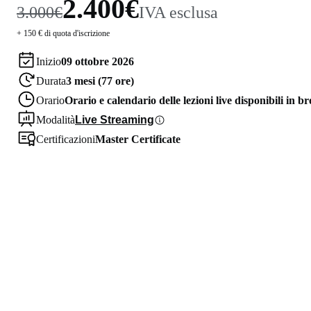
2.400€
3.000€
IVA esclusa
+ 150 € di quota d'iscrizione
Inizio
09 ottobre 2026
Durata
3 mesi (77 ore)
Orario
Orario e calendario delle lezioni live disponibili in b
Modalità
Live Streaming
Certificazioni
Master Certificate