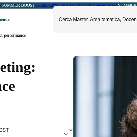
SUMMER BOOST
Sconti -20% per Executive e Professionisti
SUMMER 
ziende
 & performance
ori
mministrazione, Finanza e
ESG, Sostenibilità, Energia e
ontrollo
Ambiente
eting:
eadership e Soft Skills
Fashion e Luxury
roject Management
Food, Beverage e Turismo
nce
etail, Sales e Export
Arte, Cultura e Sport
anità e Pharma
Giornalismo
ubblica Amministrazione
Il Sole 24 ORE Professionale