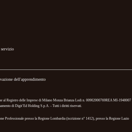
 servizio
novazione dell'apprendimento
izione al Registro delle Imprese di Milano Monza Brianza Lodi n. 00902000769REA MI-1948007 
mento di Digit’Ed Holding S.p.A. - Tutti i diritti riservati.
mazione Professionale presso la Regione Lombardia (iscrizione n° 1412), presso la Regione Lazio