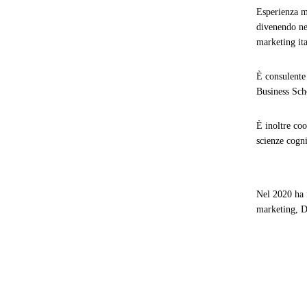
Esperienza ma
divenendo neg
marketing ita
È consulente
Business Sc
È inoltre co
scienze cogni
Nel 2020 ha f
marketing, D