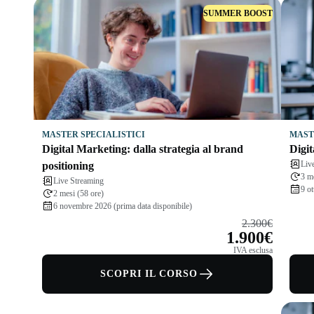
SUMMER BOOST
MASTER SPECIALISTICI
MAST
Digital Marketing: dalla strategia al brand
Digi
Liv
positioning
3 m
Live Streaming
9 ot
2 mesi (58 ore)
6 novembre 2026 (prima data disponibile)
2.300€
1.900€
IVA esclusa
SCOPRI IL CORSO