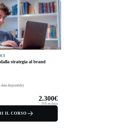
ICI
dalla strategia al brand
 data disponibile)
2.300€
IVA esclusa
I IL CORSO