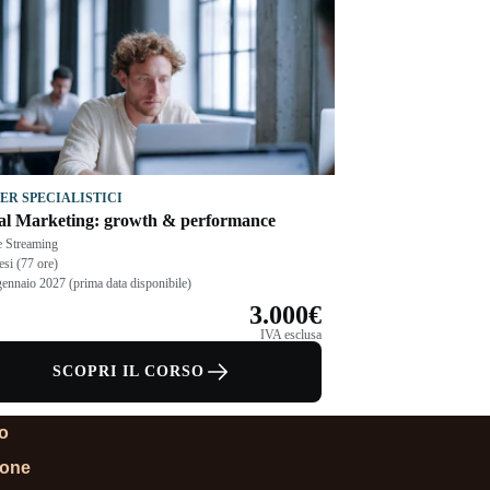
ER SPECIALISTICI
tal Marketing: growth & performance
e Streaming
esi (77 ore)
gennaio 2027 (prima data disponibile)
3.000€
IVA esclusa
SCOPRI IL CORSO
lo
ione