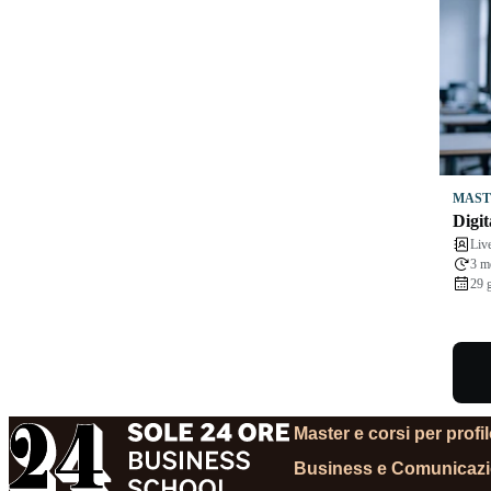
MAST
Digi
Liv
3 m
29 
Master e corsi per profi
Business e Comunicaz