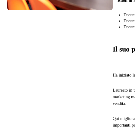
Ruoli in 
Docen
Docent
Docent
Il suo 
Ha iniziato l
Laureato in 
marketing ma
vendita.
Qui migliora
importanti pr