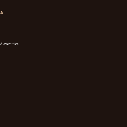
za
ed executive