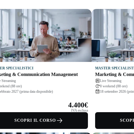
ER SPECIALISTICI
MASTER SPECIALIST
eting & Communication Management
Marketing & Com
e Streaming
Live Streaming
eekend (88 ore)
8 weekend (88 ore)
febbraio 2027 (prima data disponibile)
18 settembre 2026 (prim
4.400€
IVA esclusa
SCOPRI IL CORSO
SCOPR