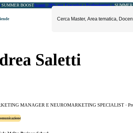
SUMMER BOOST
Sconti -20% per Executive e Professionisti
SUMMER 
ziende
ori
mministrazione, Finanza e
ESG, Sostenibilità, Energia e
drea Saletti
ontrollo
Ambiente
eadership e Soft Skills
Fashion e Luxury
roject Management
Food, Beverage e Turismo
etail, Sales e Export
Arte, Cultura e Sport
anità e Pharma
Giornalismo
ubblica Amministrazione
Il Sole 24 ORE Professionale
KETING MANAGER E NEUROMARKETING SPECIALIST
·
Pr
Comunicazione