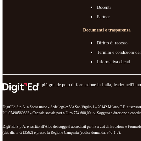
Docenti
Partner
Documenti e trasparenza
Diritto di recesso
Termini e condizioni del
Informativa clienti
il più grande polo di formazione in Italia, leader nell'in
Digit’Ed S.p.A. a Socio unico - Sede legale: Via San Vigilio 1 - 20142 Milano C.F. e iscr
P.I. 07490560633 - Capitale sociale pari a Euro 774.600,00 i.v. Soggetta a direzione e coordina
Digit’Ed S.p.A. è iscritto all'Albo dei soggetti accreditati per i Servizi di Istruzione e For
(det. dir. n. G13562) e presso la Regione Campania (codice domanda: 340-1-7).