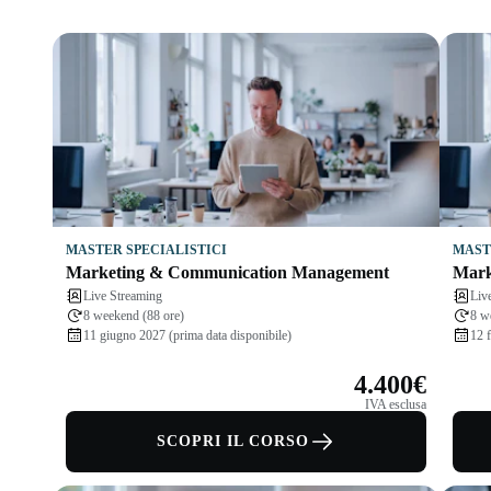
MASTER SPECIALISTICI
MAST
Marketing & Communication Management
Mark
Live Streaming
Liv
8 weekend (88 ore)
8 w
11 giugno 2027 (prima data disponibile)
12 
4.400€
IVA esclusa
SCOPRI IL CORSO