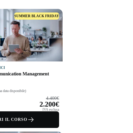
SUMMER BLACK FRIDAY
ICI
munication Management
a data disponibile)
4.400€
2.200€
IVA esclusa
I IL CORSO