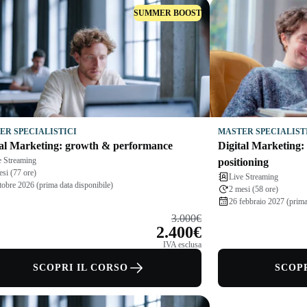
SUMMER BOOST
ER SPECIALISTICI
MASTER SPECIALIST
tal Marketing: growth & performance
Digital Marketing: 
e Streaming
positioning
esi (77 ore)
Live Streaming
tobre 2026 (prima data disponibile)
2 mesi (58 ore)
26 febbraio 2027 (prima
3.000€
2.400€
IVA esclusa
SCOPRI IL CORSO
SCOPR