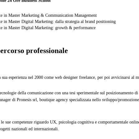
Sole 24 Ore Business School
te in Master Marketing & Communication Management
e in Master Digital Marketing: dalla strategia al brand positioning
e in Master Digital Marketing: growth & performance
percorso professionale
a sua esperienza nel 2000 come web designer freelance, per poi avvicinarsi al ma
tecnologie della comunicazione con una tesi sperimentale sul posizionamento d
nager di Pronesis srl, boutique agency specializzata nello sviluppo/promozione 
 le sue competenze riguardo UX, psicologia cognitiva e comportamentale onlin
ogetti nazionali ed internazionali.