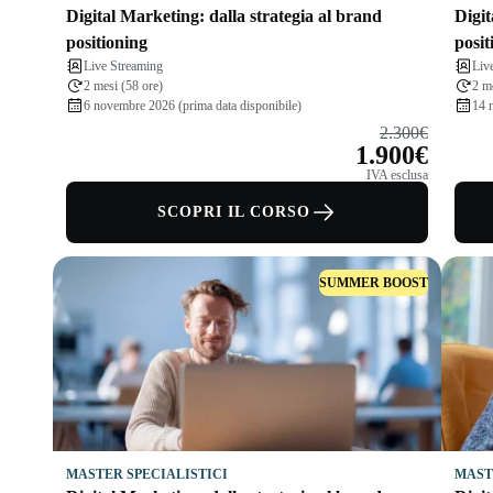
Digital Marketing: dalla strategia al brand
Digit
positioning
posi
Live Streaming
Liv
2 mesi (58 ore)
2 m
6 novembre 2026 (prima data disponibile)
14 
2.300€
1.900€
IVA esclusa
SCOPRI IL CORSO
SUMMER BOOST
MASTER SPECIALISTICI
MAST