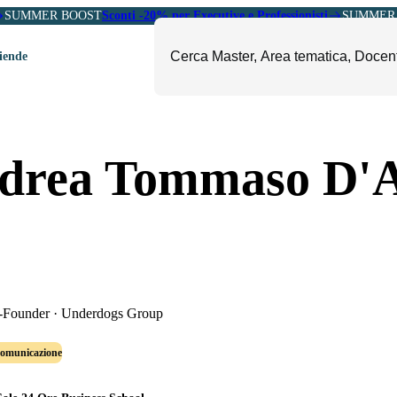
SUMMER BOOST
Sconti -20% per Executive e Professionisti
SUMMER 
ziende
ori
mministrazione, Finanza e
ESG, Sostenibilità, Energia e
drea Tommaso D'Ai
ontrollo
Ambiente
eadership e Soft Skills
Fashion e Luxury
roject Management
Food, Beverage e Turismo
etail, Sales e Export
Arte, Cultura e Sport
anità e Pharma
Giornalismo
ubblica Amministrazione
Il Sole 24 ORE Professionale
Founder
·
Underdogs Group
Comunicazione