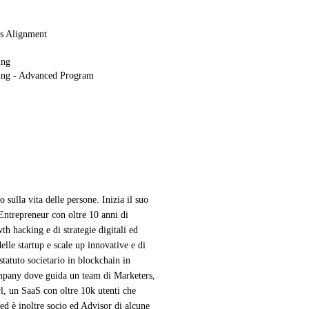
s Alignment
ing
oning - Advanced Program
sulla vita delle persone. Inizia il suo
Entrepreneur con oltre 10 anni di
h hacking e di strategie digitali ed
elle startup e scale up innovative e di
statuto societario in blockchain in
pany dove guida un team di Marketers,
l, un SaaS con oltre 10k utenti che
ed è inoltre socio ed Advisor di alcune