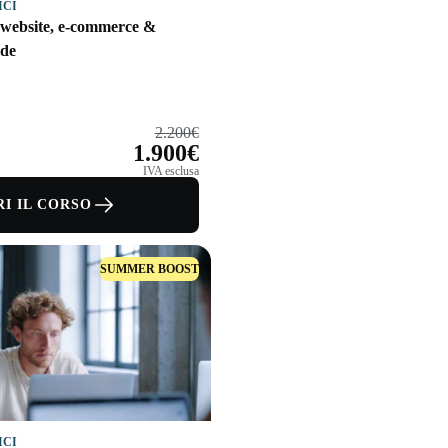
ICI
 website, e-commerce &
de
2.200€
1.900€
IVA esclusa
I IL CORSO
SUMMER BOOST
ICI