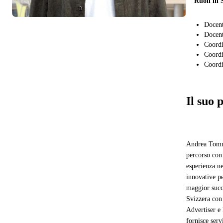
Ruoli in 
Docen
Docent
Coordi
Coordi
Coordi
Il suo 
Andrea Tommas
percorso con
esperienza ne
innovative pe
maggior succe
Svizzera co
Advertiser e
fornisce serv