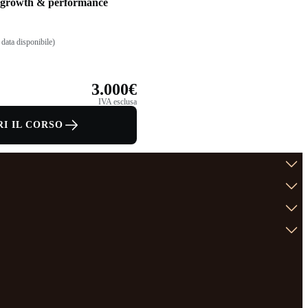
: growth & performance
data disponibile)
3.000€
IVA esclusa
I IL CORSO