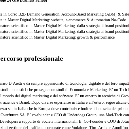
Sole 24 Ore Business School
te in Corso B2B Demand Generation, Account-Based Marketing (ABM) & Sale
e in Master Digital Marketing: website, e-commerce & Automation No-Code
natore scientifico in Master Digital Marketing: dalla strategia al brand position
natore scientifico in Master Digital Marketing: dalla strategia al brand positi
natore scientifico in Master Digital Marketing: growth & performance
percorso professionale
o D’Aietti è da sempre appassionato di tecnologia, digitale e del loro impatto 
 studi umanistici che prosegue con studi di Economia e Marketing. E’ un Tech 
l mondo del digital marketing e del software. E’ un esperto in tecniche di Growt
r aziende e Brand. Dopo diverse esperienze in Italia e all’estero, segue alcune d
sso sia in Italia che in Europa dove contribuisce inoltre alla nascita del primo 
n Overfuture SA. E’ co-founder e CEO di Underdogs Group, una Mad-Tech com
 Developers a supporto di Società internazionali. E’ Co-Founder e COO di Jotur
izi di gestione del traffico a corporate come Vodafone, Tim, Aruba e Amplifon 