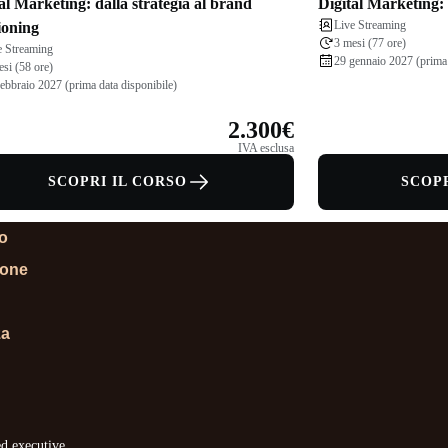
al Marketing: dalla strategia al brand
Digital Marketing
Live Streaming
ioning
3 mesi (77 ore)
e Streaming
29 gennaio 2027 (prima 
esi (58 ore)
febbraio 2027 (prima data disponibile)
2.300€
IVA esclusa
SCOPRI IL CORSO
SCOPR
lo
ione
za
ed executive