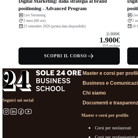
Digital Marketing: dalla strategia al brand
Digit
positioning - Advanced Program
posit
Live Streaming
Liv
2 mesi (60 ore)
2 m
25 settembre 2026 (prima data disponibile)
26 
2.300€
1.900€
IVA esclusa
SCOPRI IL CORSO
Master e corsi per profi
Business e Comunicaz
Chi siamo
Seguici sui social
Documenti e trasparen
Master e corsi per profilo
Corsi per neolaureati
Corsi per professionisti 