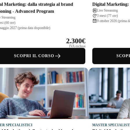
al Marketing: dalla strategia al brand
Digital Marketing
Live Streaming
tioning - Advanced Program
3 mesi (77 ore)
e Streaming
9 ottobre 2026 (prima da
esi (60 ore)
maggio 2027 (prima data disponibile)
2.300€
IVA esclusa
SCOPRI IL CORSO
SCOPR
ER SPECIALISTICI
MASTER SPECIALIST