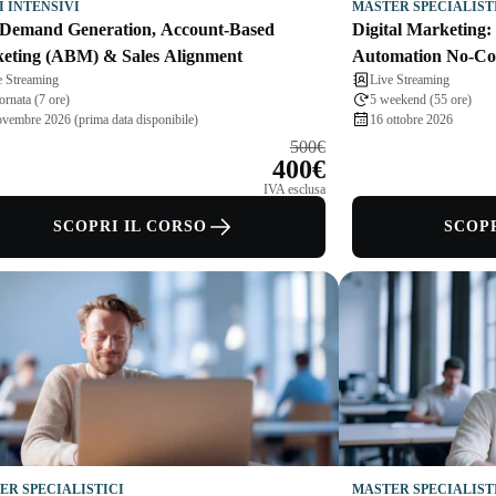
I INTENSIVI
MASTER SPECIALIST
Demand Generation, Account-Based
Digital Marketing:
eting (ABM) & Sales Alignment
Automation No-Co
e Streaming
Live Streaming
ornata (7 ore)
5 weekend (55 ore)
ovembre 2026 (prima data disponibile)
16 ottobre 2026
500€
400€
IVA esclusa
SCOPRI IL CORSO
SCOPR
ER SPECIALISTICI
MASTER SPECIALIST