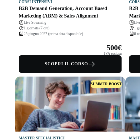
CORSI INTENSIVI
CORS
B2B Demand Generation, Account-Based
B2B 
Marketing (ABM) & Sales Alignment
Mark
Live Streaming
Liv
1 giornata (7 ore)
1 gi
25 giugno 2027 (prima data disponibile)
6 n
500€
IVA esclusa
SCOPRI IL CORSO
SUMMER BOOST
MASTER SPECIALISTICI
MAST