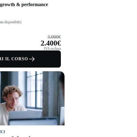
: growth & performance
ta disponibile)
3.000€
2.400€
IVA esclusa
I IL CORSO
ICI