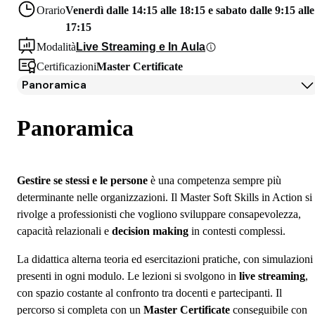
Orario
Venerdì dalle 14:15 alle 18:15 e sabato dalle 9:15 alle
17:15
Modalità
Live Streaming e In Aula
Certificazioni
Master Certificate
Panoramica
Panoramica
Programma
Panoramica
Docenti
Iscrizione
Borse di studio e finanziamenti
Gestire se stessi e le persone
è una competenza sempre più
Open Day
determinante nelle organizzazioni. Il Master Soft Skills in Action si
Domande frequenti
rivolge a professionisti che vogliono sviluppare consapevolezza,
capacità relazionali e
decision making
in contesti complessi.
La didattica alterna teoria ed esercitazioni pratiche, con simulazioni
presenti in ogni modulo. Le lezioni si svolgono in
live streaming
,
con spazio costante al confronto tra docenti e partecipanti. Il
percorso si completa con un
Master Certificate
conseguibile con