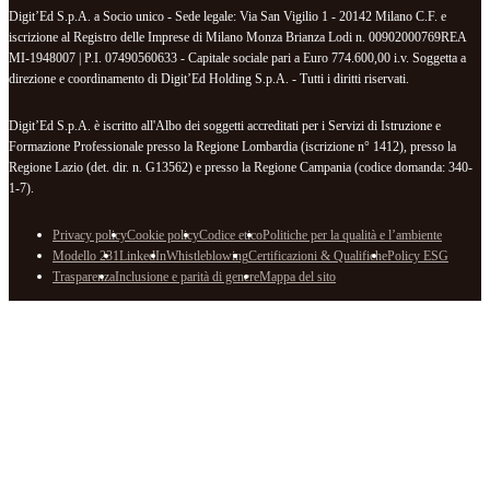
Digit’Ed S.p.A. a Socio unico - Sede legale: Via San Vigilio 1 - 20142 Milano C.F. e
iscrizione al Registro delle Imprese di Milano Monza Brianza Lodi n. 00902000769REA
MI-1948007 | P.I. 07490560633 - Capitale sociale pari a Euro 774.600,00 i.v. Soggetta a
direzione e coordinamento di Digit’Ed Holding S.p.A. - Tutti i diritti riservati.
Digit’Ed S.p.A. è iscritto all'Albo dei soggetti accreditati per i Servizi di Istruzione e
Formazione Professionale presso la Regione Lombardia (iscrizione n° 1412), presso la
Regione Lazio (det. dir. n. G13562) e presso la Regione Campania (codice domanda: 340-
1-7).
Privacy policy
Cookie policy
Codice etico
Politiche per la qualità e l’ambiente
Modello 231
LinkedIn
Whistleblowing
Certificazioni & Qualifiche
Policy ESG
Trasparenza
Inclusione e parità di genere
Mappa del sito